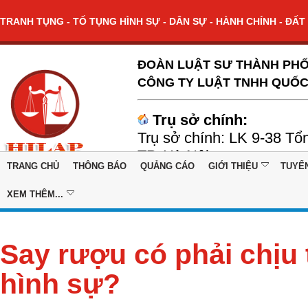
TRANH TỤNG - TỐ TỤNG HÌNH SỰ - DÂN SỰ - HÀNH CHÍNH - ĐẤT 
ĐOÀN LUẬT SƯ THÀNH PHỐ
CÔNG TY LUẬT TNHH QUỐC
Trụ sở chính:
Trụ sở chính: LK 9-38 Tổ
TP. Hà Nội
TRANG CHỦ
THÔNG BÁO
QUẢNG CÁO
GIỚI THIỆU
TUYỂ
XEM THÊM...
Say rượu có phải chịu
hình sự?