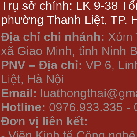
Trụ sở chính: LK 9-38 Tổ
phường Thanh Liệt, TP. 
Địa chỉ chi nhánh:
Xóm 
xã Giao Minh, tỉnh Ninh 
PNV – Địa chỉ:
VP 6, Li
Liệt, Hà Nội
Email:
luathongthai@gma
Hotline:
0976.933.335 - 
Đơn vị liên kết:
- Viện Kinh tế Công nghệ