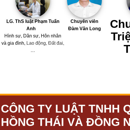
Chu
LG. ThS luật Phạm Tuấn
Chuyên viên
Anh
Đàm Văn Long
Tri
Hình sự, Dân sự, Hôn nhân
và
gia đình,
Lao động, Đất đai,
…
CÔNG TY LUẬT TNHH 
HỒNG THÁI VÀ ĐỒNG 