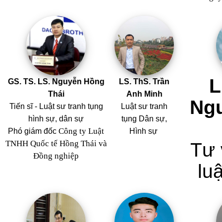
L
GS. TS. LS. Nguyễn Hồng
LS. ThS. Trần
Thái
Anh Minh
Ng
Tiến sĩ - Luật sư tranh tụng
Luật sư tranh
hình sự, dân sự
tụng Dân sự,
Công ty Luật
Phó giám đốc
Hình sự
TNHH Quốc tế Hồng Thái và
Tư 
Đồng nghiệp
luậ