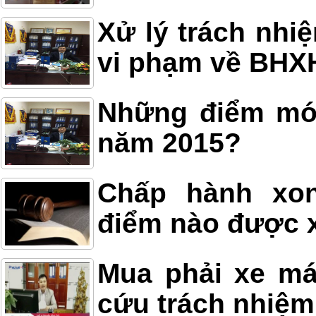
Xử lý trách nhi
vi phạm về BHX
Những điểm mới
năm 2015?
Chấp hành xon
điểm nào được x
Mua phải xe má
cứu trách nhiệm