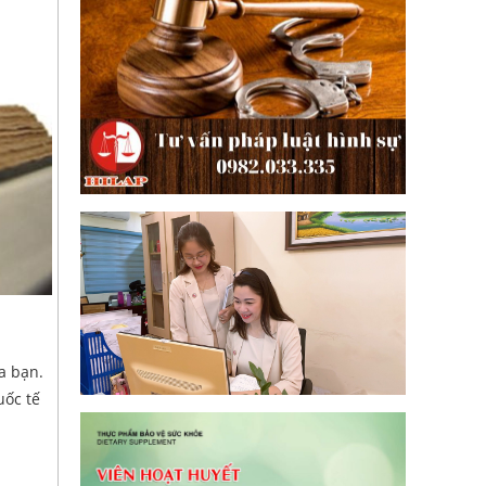
a bạn.
uốc tế