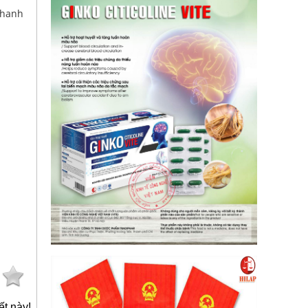
hanh
ết này!