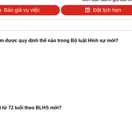
Báo giá vụ việc
Đặt lịch hẹn
̉ em được quy định thế nào trong Bộ luật Hình sự mới?
i từ 72 tuổi theo BLHS mới?