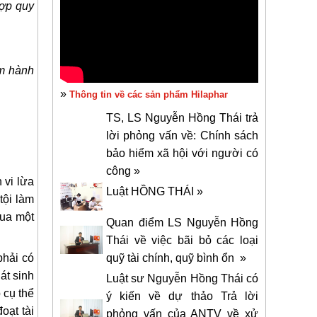
hợp quy
ấm hành
»
Thông tin về các sản phẩm Hilaphar
TS, LS Nguyễn Hồng Thái trả
lời phỏng vấn về: Chính sách
bảo hiểm xã hội với người có
công »
 vi lừa
Luật HỒNG THÁI »
tội làm
qua một
Quan điểm LS Nguyễn Hồng
Thái về việc bãi bỏ các loại
phải có
quỹ tài chính, quỹ bình ổn »
át sinh
Luật sư Nguyễn Hồng Thái có
 cụ thể
ý kiến về dự thảo Trả lời
oạt tài
phỏng vấn của ANTV về xử