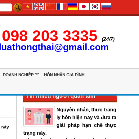
098 203 3335
(24/7)
luathongthai@gmail.com
DOANH NGHIỆP
HÔN NHÂN GIA ĐÌNH
Tin nhiều người quan tâm
Nguyên nhân, thực trạng
ly hôn hiện nay và đưa ra
giải pháp hạn chế thực
i này
trạng này.