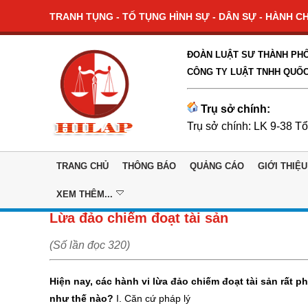
TRANH TỤNG - TỐ TỤNG HÌNH SỰ - DÂN SỰ - HÀNH CHÍ
ĐOÀN LUẬT SƯ THÀNH PHỐ
CÔNG TY LUẬT TNHH QUỐC
Trụ sở chính:
Trụ sở chính: LK 9-38 T
TRANG CHỦ
THÔNG BÁO
QUẢNG CÁO
GIỚI THIỆU
XEM THÊM...
Lừa đảo chiếm đoạt tài sản
(Số lần đọc 320)
Hiện nay, các hành vi lừa đảo chiếm đoạt tài sản rất ph
như thế nào?
I. Căn cứ pháp lý