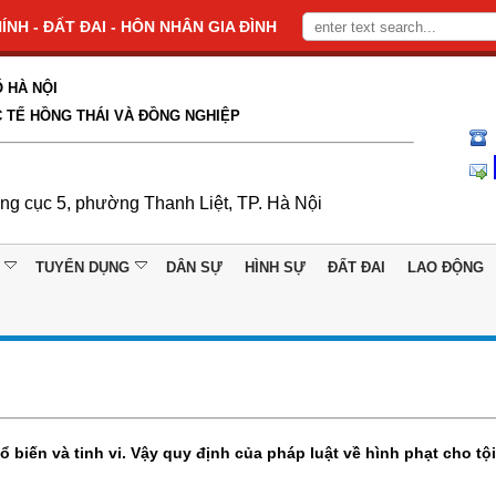
NH - ĐẤT ĐAI - HÔN NHÂN GIA ĐÌNH
 HÀ NỘI
 TẾ HỒNG THÁI VÀ ĐỒNG NGHIỆP
ổng cục 5, phường Thanh Liệt, TP. Hà Nội
TUYỂN DỤNG
DÂN SỰ
HÌNH SỰ
ĐẤT ĐAI
LAO ĐỘNG
ổ biến và tinh vi. Vậy quy định của pháp luật về hình phạt cho tộ