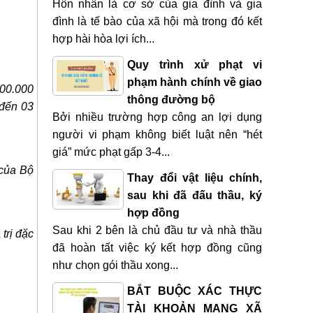
Hôn nhân là cơ sở của gia đình và gia
đình là tế bào của xã hội mà trong đó kết
hợp hài hòa lợi ích...
Quy trình xử phạt vi
phạm hành chính về giao
000.000
thông đường bộ
 đến 03
Bởi nhiều trường hợp công an lợi dụng
người vi phạm không biết luật nên “hét
giá” mức phạt gấp 3-4...
 của Bộ
Thay đổi vật liệu chính,
sau khi đã đấu thầu, ký
hợp đồng
Sau khi 2 bên là chủ đầu tư và nhà thầu
 trị đặc
đã hoàn tất việc ký kết hợp đồng cũng
như chọn gói thầu xong...
BẮT BUỘC XÁC THỰC
TÀI KHOẢN MẠNG XÃ