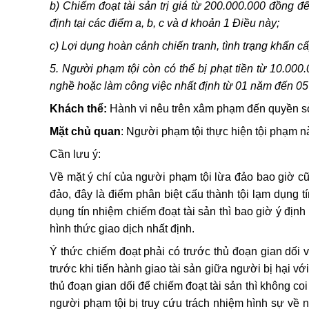
b) Chiếm đoạt tài sản trị giá từ 200.000.000 đồng 
định tại các điểm a, b, c và d khoản 1 Điều này;
c) Lợi dụng hoàn cảnh chiến tranh, tình trạng khẩn cấ
5. Người phạm tội còn có thể bị phạt tiền từ 10.0
nghề hoặc làm công việc nhất định từ 01 năm đến 05 
Khách thể:
Hành vi nêu trên xâm phạm đến quyền sở
Mặt chủ quan
:
Người phạm tội thực hiện tội phạm nà
Cần lưu ý:
Về mặt ý chí của người phạm tội lừa đảo bao giờ cũn
đảo, đây là điểm phân biệt cấu thành tội lạm dụng t
dụng tín nhiệm chiếm đoạt tài sản thì bao giờ ý định
hình thức giao dịch nhất định.
Ý thức chiếm đoạt phải có trước thủ đoạn gian dối v
trước khi tiến hành giao tài sản giữa người bị hại v
thủ đoạn gian dối để chiếm đoạt tài sản thì không co
người phạm tội bị truy cứu trách nhiệm hình sự về 