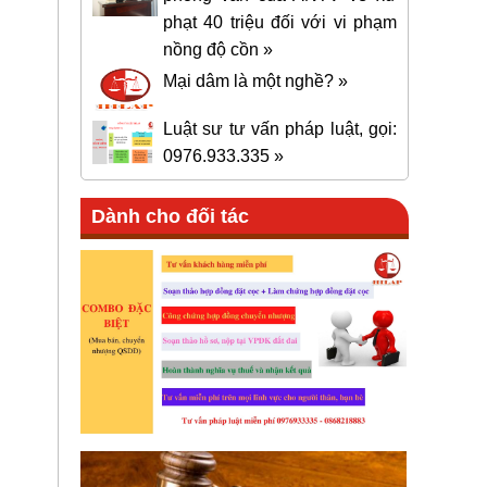
phạt 40 triệu đối với vi phạm
nồng độ cồn »
Mại dâm là một nghề? »
Luật sư tư vấn pháp luật, gọi:
0976.933.335 »
Dành cho đối tác