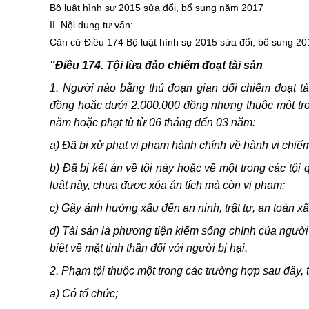
Bộ luật hình sự 2015 sửa đổi, bổ sung năm 2017
II. Nội dung tư vấn:
Căn cứ Điều 174 Bộ luật hình sự 2015 sửa đổi, bổ sung 20
"Điều 174. Tội lừa đảo chiếm đoạt tài sản
1. Người nào bằng thủ đoạn gian dối chiếm đoạt tà
đồng hoặc dưới 2.000.000 đồng nhưng thuộc một tron
năm hoặc phạt tù từ 06 tháng đến 03 năm:
a) Đã bị xử phạt vi phạm hành chính về hành vi chiế
b) Đã bị kết án về tội này hoặc về một trong các tội
luật này, chưa được xóa án tích mà còn vi phạm;
c) Gây ảnh hưởng xấu đến an ninh, trật tự, an toàn xã
d) Tài sản là phương tiện kiếm sống chính của người bị 
biệt về mặt tinh thần đối với người bị hại.
2. Phạm tội thuộc một trong các trường hợp sau đây, 
a) Có tổ chức;