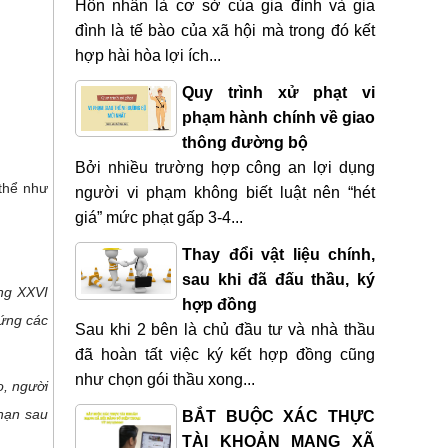
Hôn nhân là cơ sở của gia đình và gia
đình là tế bào của xã hội mà trong đó kết
hợp hài hòa lợi ích...
Quy trình xử phạt vi
phạm hành chính về giao
thông đường bộ
Bởi nhiều trường hợp công an lợi dụng
 thể như
người vi phạm không biết luật nên “hét
giá” mức phạt gấp 3-4...
Thay đổi vật liệu chính,
sau khi đã đấu thầu, ký
ơng XXVI
hợp đồng
 ứng các
Sau khi 2 bên là chủ đầu tư và nhà thầu
đã hoàn tất việc ký kết hợp đồng cũng
như chọn gói thầu xong...
o, người
 hạn sau
BẮT BUỘC XÁC THỰC
TÀI KHOẢN MẠNG XÃ