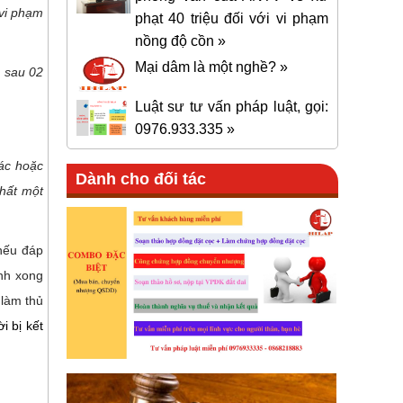
 vi phạm
phạt 40 triệu đối với vi phạm
nồng độ cồn »
Mại dâm là một nghề? »
ì sau 02
Luật sư tư vấn pháp luật, gọi:
0976.933.335 »
tác hoặc
Dành cho đối tác
nhất một
nếu đáp
nh xong
 làm thủ
i bị kết