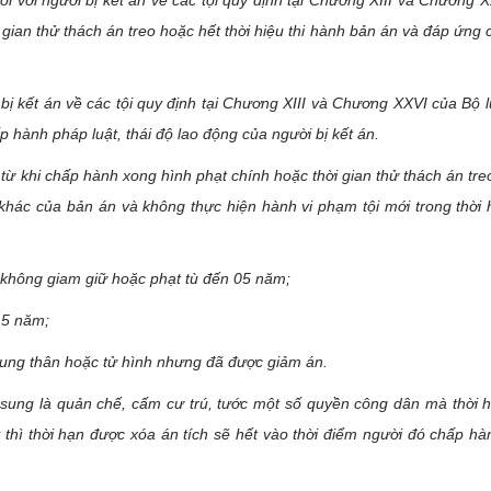
i với người bị kết án về các tội quy định tại Chương XIII và Chương 
 gian thử thách án treo hoặc hết thời hiệu thi hành bản án và đáp ứng 
bị kết án về các tội quy định tại Chương XIII và Chương XXVI của Bộ l
p hành pháp luật, thái độ lao động của người bị kết án.
 từ khi chấp hành xong hình phạt chính hoặc thời gian thử thách án tre
khác của bản án và không thực hiện hành vi phạm tội mới trong thời
o không giam giữ hoặc phạt tù đến 05 năm;
15 năm;
chung thân hoặc tử hình nhưng đã được giảm án.
sung là quản chế, cấm cư trú, tước một số quyền công dân mà thời 
 thì thời hạn được xóa án tích sẽ hết vào thời điểm người đó chấp h