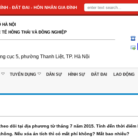
NH - ĐẤT ĐAI - HÔN NHÂN GIA ĐÌNH
 HÀ NỘI
 TẾ HỒNG THÁI VÀ ĐỒNG NGHIỆP
ổng cục 5, phường Thanh Liệt, TP. Hà Nội
TUYỂN DỤNG
DÂN SỰ
HÌNH SỰ
ĐẤT ĐAI
LAO ĐỘNG
 theo dõi tại địa phương từ tháng 7 năm 2015. Tính đến thời điểm
c không. Nếu xóa án tích thì có mất phí không? Mất bao nhiêu?