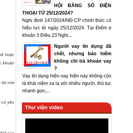
HỘI BẰNG SỐ ĐIỆN
THOẠI TỪ 25/12/2024?
Nghị định 147/2024/NĐ-CP chính thức có
hiệu lực từ ngày 25/12/2024. Tại Điểm e
khoản 3 Điều 23 Nghị...
Người vay tín dụng đã
chết, nhưng bảo hiểm
hề hoặc
không chi trả khoản vay
 c khoản
?
Vay tín dụng hiện nay hiện nay không còn
 tội mới
là khái niệm xa lạ với nhiều người, thủ tục
nhanh gọn,...
i có yêu
Thư viện video