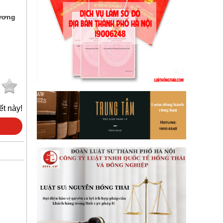
ương
ết này!