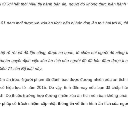
u từ khi hết thời hiệu thi hành bản án, người đó không thực hiện hành
 01 năm mới được xin xóa án tích; nếu bị bác đơn lần thứ hai trở đi, th
 bộ rõ rệt và đã lập công, được cơ quan, tổ chức nơi người đó công 
Tòa án quyết định việc xóa án tích nếu người đó đã bảo đảm được ít 
iều 71 của Bộ luật này.
ăm án treo. Người phạm tội đánh bạc được đương nhiên xóa án tích 
n có hiệu lực từ năm 2015. Do vậy, tính đến nay nếu bạn đã chấp hà
ch. Do thuộc trường hợp đương nhiên xóa án tích nên bạn không phải
ư pháp có trách nhiệm cập nhật thông tin về tình hình án tích của ngườ