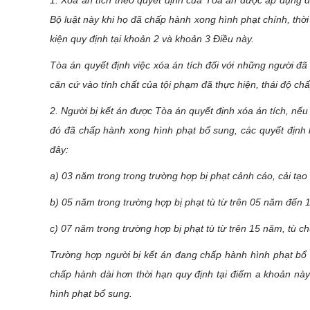
1. Xóa án tích theo quyết định của Tòa án được áp dụng đố
Bộ luật này khi họ đã chấp hành xong hình phạt chính, thời
kiện quy định tại khoản 2 và khoản 3 Điều này.
Tòa án quyết định việc xóa án tích đối với những người đã 
căn cứ vào tính chất của tội phạm đã thực hiện, thái độ chấ
2. Người bị kết án được Tòa án quyết định xóa án tích, nếu
đó đã chấp hành xong hình phạt bổ sung, các quyết định 
đây:
a) 03 năm trong trong trường hợp bị phạt cảnh cáo, cải tạ
b) 05 năm trong trường hợp bị phạt tù từ trên 05 năm đến 
c) 07 năm trong trường hợp bị phạt tù từ trên 15 năm, tù 
Trường hợp người bị kết án đang chấp hành hình phạt bổ 
chấp hành dài hơn thời hạn quy định tại điểm a khoản này
hình phạt bổ sung.