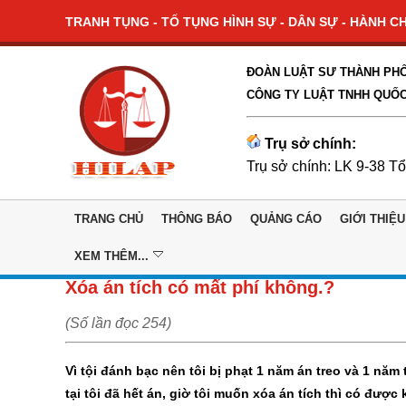
TRANH TỤNG - TỐ TỤNG HÌNH SỰ - DÂN SỰ - HÀNH CHÍ
ĐOÀN LUẬT SƯ THÀNH PHỐ
CÔNG TY LUẬT TNHH QUỐC
Trụ sở chính:
Trụ sở chính: LK 9-38 T
TRANG CHỦ
THÔNG BÁO
QUẢNG CÁO
GIỚI THIỆU
XEM THÊM...
Xóa án tích có mất phí không.?
(Số lần đọc 254)
Vì tội đánh bạc nên tôi bị phạt 1 năm án treo và 1 năm
tại tôi đã hết án, giờ tôi muốn xóa án tích thì có đượ