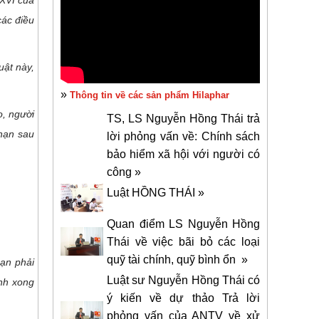
XXVI của
các điều
uật này,
»
Thông tin về các sản phẩm Hilaphar
o, người
TS, LS Nguyễn Hồng Thái trả
 hạn sau
lời phỏng vấn về: Chính sách
bảo hiểm xã hội với người có
công »
Luật HỒNG THÁI »
Quan điểm LS Nguyễn Hồng
Thái về việc bãi bỏ các loại
quỹ tài chính, quỹ bình ổn »
hạn phải
Luật sư Nguyễn Hồng Thái có
ành xong
ý kiến về dự thảo Trả lời
phỏng vấn của ANTV về xử