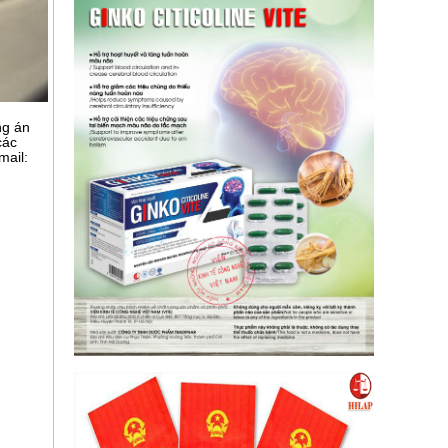
ng án
các
mail: