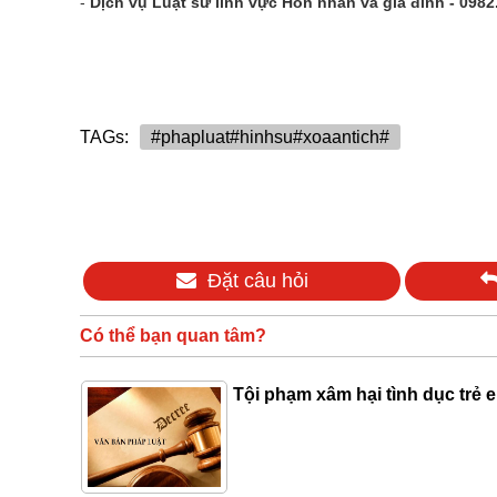
-
Dịch vụ Luật sư lĩnh vực Hôn nhân và gia đình - 0982
TAGs:
#phapluat#hinhsu#xoaantich#
Đặt câu hỏi
Có thể bạn quan tâm?
Tội phạm xâm hại tình dục tre