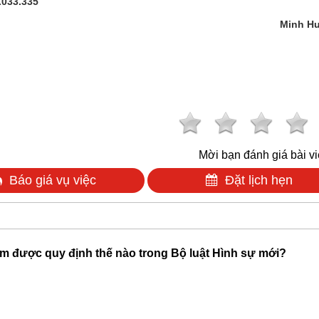
.033.335
Minh H
Mời bạn đánh giá bài vi
Báo giá vụ việc
Đặt lịch hẹn
̉ em được quy định thế nào trong Bộ luật Hình sự mới?