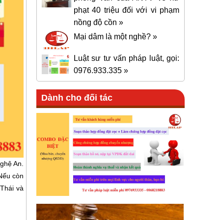
phạt 40 triệu đối với vi phạm
nồng độ cồn »
Mại dâm là một nghề? »
Luật sư tư vấn pháp luật, gọi:
0976.933.335 »
Dành cho đối tác
Nghệ An.
 Nếu còn
 Thái và