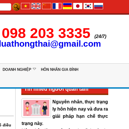
098 203 3335
(24/7)
luathongthai@gmail.com
DOANH NGHIỆP
HÔN NHÂN GIA ĐÌNH
Tin nhiều người quan tâm
Nguyên nhân, thực trạng
ly hôn hiện nay và đưa ra
giải pháp hạn chế thực
trạng này.
ố điều