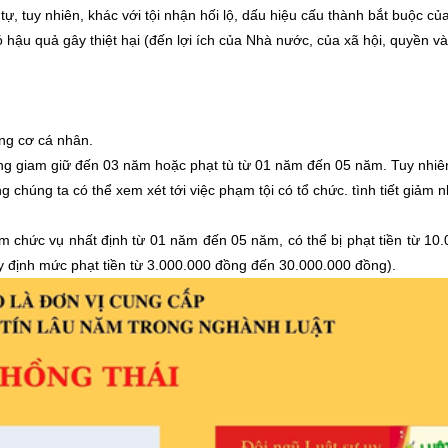
tự, tuy nhiên, khác với tội nhận hối lộ, dấu hiệu cấu thành bắt buộc của 
hậu quả gây thiệt hại (đến lợi ích của Nhà nước, của xã hội, quyền và 
ộng cơ cá nhân.
ông giam giữ đến 03 năm hoặc phạt tù từ 01 năm đến 05 năm. Tuy nhiê
ng chúng ta có thể xem xét tới việc phạm tội có tổ chức. tình tiết giảm
m chức vụ nhất định từ 01 năm đến 05 năm, có thể bị phạt tiền từ 10
 định mức phạt tiền từ 3.000.000 đồng đến 30.000.000 đồng).