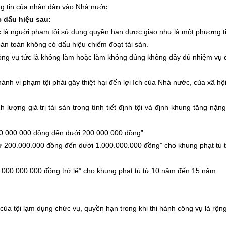
òng tin của nhân dân vào Nhà nước.
 dấu hiệu sau:
 là người phạm tội sử dụng quyền hạn được giao như là một phương t
oàn toàn không có dấu hiệu chiếm đoạt tài sản.
 công vụ tức là không làm hoặc làm không đúng không đầy đủ nhiệm vụ
ành vi phạm tội phải gây thiệt hại đến lợi ích của Nhà nước, của xã hộ
ợng giá trị tài sản trong tình tiết định tội và định khung tăng nặng
 từ 10.000.000 đồng đến dưới 200.000.000 đồng”.
ản từ 200.000.000 đồng đến dưới 1.000.000.000 đồng” cho khung phạt tù 
n 1.000.000.000 đồng trở lê” cho khung phạt tù từ 10 năm đến 15 năm.
 của tội lạm dụng chức vụ, quyền hạn trong khi thi hành công vụ là rộn