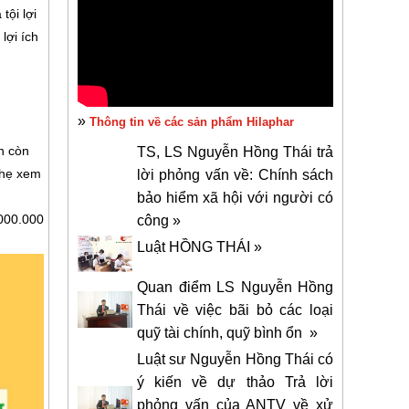
tội lợi
lợi ích
»
Thông tin về các sản phẩm Hilaphar
n còn
TS, LS Nguyễn Hồng Thái trả
 nhẹ xem
lời phỏng vấn về: Chính sách
bảo hiểm xã hội với người có
.000.000
công »
Luật HỒNG THÁI »
Quan điểm LS Nguyễn Hồng
Thái về việc bãi bỏ các loại
quỹ tài chính, quỹ bình ổn »
Luật sư Nguyễn Hồng Thái có
ý kiến về dự thảo Trả lời
phỏng vấn của ANTV về xử