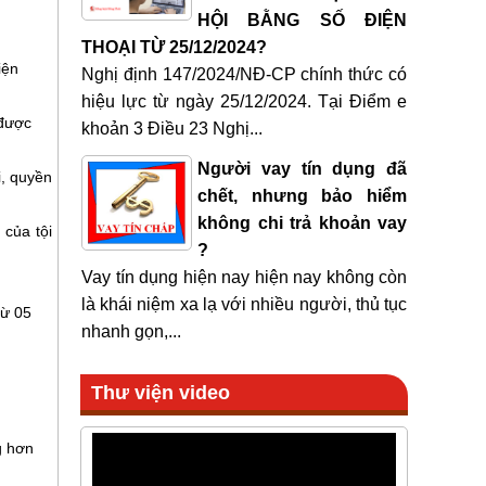
HỘI BẰNG SỐ ĐIỆN
THOẠI TỪ 25/12/2024?
iện
Nghị định 147/2024/NĐ-CP chính thức có
hiệu lực từ ngày 25/12/2024. Tại Điểm e
 được
khoản 3 Điều 23 Nghị...
Người vay tín dụng đã
i, quyền
chết, nhưng bảo hiểm
không chi trả khoản vay
 của tội
?
Vay tín dụng hiện nay hiện nay không còn
là khái niệm xa lạ với nhiều người, thủ tục
từ 05
nhanh gọn,...
Thư viện video
g hơn