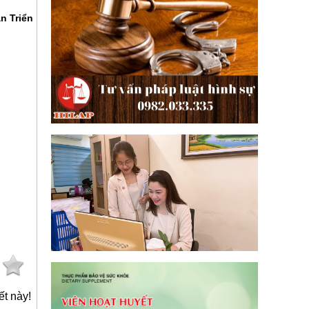
n Triển
ết này!