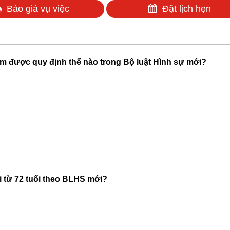
Báo giá vụ việc
Đặt lịch hẹn
̉ em được quy định thế nào trong Bộ luật Hình sự mới?
i từ 72 tuổi theo BLHS mới?