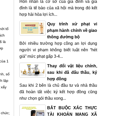
Hôn nhân là cơ sở của gia đình và gia
đình là tế bào của xã hội mà trong đó kết
hợp hài hòa lợi ích...
Quy trình xử phạt vi
hởi tố
phạm hành chính về giao
ịch
thông đường bộ
6 là
Bởi nhiều trường hợp công an lợi dụng
ợp
người vi phạm không biết luật nên “hét
giá” mức phạt gấp 3-4...
của 1
Thay đổi vật liệu chính,
sau khi đã đấu thầu, ký
nh, số
hợp đồng
h lập
Sau khi 2 bên là chủ đầu tư và nhà thầu
 xấy
đã hoàn tất việc ký kết hợp đồng cũng
như chọn gói thầu xong...
BẮT BUỘC XÁC THỰC
 chức;
TÀI KHOẢN MẠNG XÃ