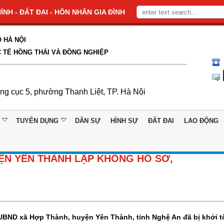
NH - ĐẤT ĐAI - HÔN NHÂN GIA ĐÌNH
 HÀ NỘI
 TẾ HỒNG THÁI VÀ ĐỒNG NGHIỆP
ổng cục 5, phường Thanh Liệt, TP. Hà Nội
TUYỂN DỤNG
DÂN SỰ
HÌNH SỰ
ĐẤT ĐAI
LAO ĐỘNG
YỆN YÊN THÀNH LẬP KHỐNG HỒ SƠ,
UBND xã Hợp Thành, huyện Yên Thành, tỉnh Nghệ An đã bị khởi t