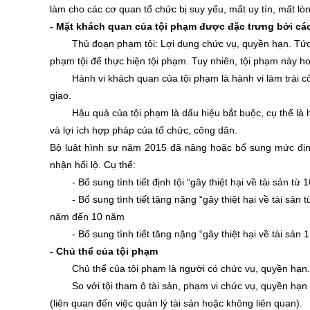
làm cho các cơ quan tổ chức bị suy yếu, mất uy tín, mất l
-
Mặt khách quan của tội phạm được đặc trưng bởi các
Thủ đoạn phạm tội: Lợi dụng chức vụ, quyền hạn. Tức
phạm tội để thực hiện tội phạm. Tuy nhiên, tội phạm này h
Hành vi khách quan của tội phạm là hành vi làm trái
giao.
Hậu quả của tội phạm là dấu hiệu bắt buộc, cụ thể là h
và lợi ích hợp pháp của tổ chức, công dân.
Bộ luật hình sự năm 2015 đã nâng hoặc bổ sung mức định lư
nhận hối lộ. Cụ thể:
- Bổ sung tình tiết định tội “gây thiệt hại về tài sản
- Bổ sung tình tiết tăng nặng “gây thiệt hại về tài s
năm đến 10 năm
- Bổ sung tình tiết tăng nặng “gây thiệt hại về tài sả
-
Chủ thể của tội phạm
Chủ thể của tội phạm là người có chức vụ, quyền hạn.
So với tội tham ô tài sản, phạm vi chức vụ, quyền hạn
(liên quan đến việc quản lý tài sản hoặc không liên quan).