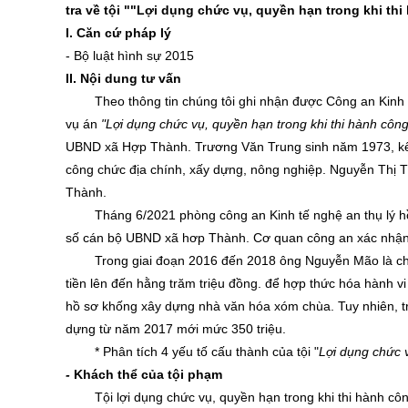
tra về tội ""Lợi dụng chức vụ, quyền hạn trong khi th
I. Căn cứ pháp lý
- Bộ luật hình sự 2015
II. Nội dung tư vấn
Theo thông tin chúng tôi ghi nhận được Công an Kinh t
vụ án
"Lợi dụng chức vụ, quyền hạn trong khi thi hành côn
UBND xã Hợp Thành. Trương Văn Trung sinh năm 1973, k
công chức địa chính, xấy dựng, nông nghiệp. Nguyễn Thị
Thành.
Tháng 6/2021 phòng công an Kinh tế nghệ an thụ lý 
số cán bộ UBND xã hơp Thành. Cơ quan công an xác nhận v
Trong giai đoạn 2016 đến 2018 ông Nguyễn Mão là chủ t
tiền lên đến hằng trăm triệu đồng. để hợp thức hóa hành 
hồ sơ khống xây dựng nhà văn hóa xóm chùa. Tuy nhiên, 
dựng từ năm 2017 mới mức 350 triệu.
* Phân tích 4 yếu tố cấu thành của tội "
Lợi dụng chức v
-
Khách thể của tội phạm
Tội lợi dụng chức vụ, quyền hạn trong khi thi hành cô