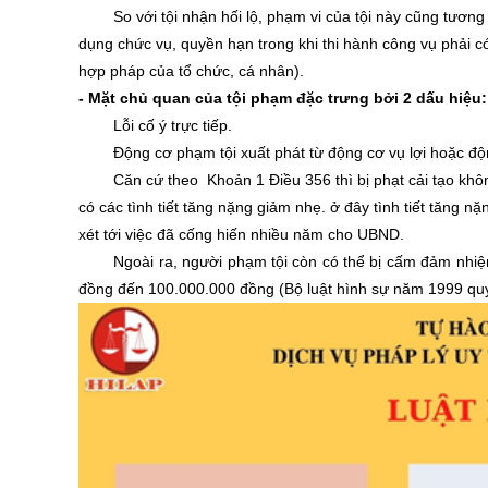
So với tội nhận hối lộ, phạm vi của tội này cũng tương 
dụng chức vụ, quyền hạn trong khi thi hành công vụ phải có 
hợp pháp của tổ chức, cá nhân).
-
Mặt chủ quan của tội phạm đặc trưng bởi 2 dấu hiệu:
Lỗi cố ý trực tiếp.
Động cơ phạm tội xuất phát từ động cơ vụ lợi hoặc đ
Căn cứ theo
Khoản 1 Điều 356 thì bị phạt cải tạo kh
có các tình tiết tăng nặng giảm nhẹ. ở đây tình tiết tăng nặ
xét tới việc đã cống hiến nhiều năm cho UBND.
Ngoài ra, người phạm tội còn có thể bị cấm đảm nhiệ
đồng đến 100.000.000 đồng (Bộ luật hình sự năm 1999 quy