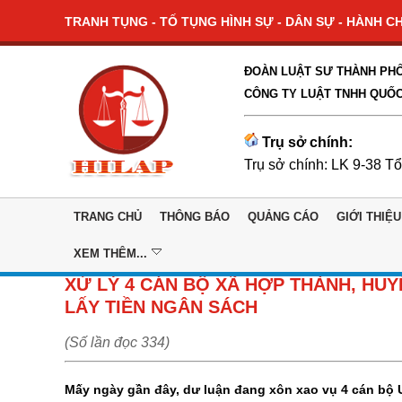
TRANH TỤNG - TỐ TỤNG HÌNH SỰ - DÂN SỰ - HÀNH CHÍ
ĐOÀN LUẬT SƯ THÀNH PHỐ
CÔNG TY LUẬT TNHH QUỐC
Trụ sở chính:
Trụ sở chính: LK 9-38 T
TRANG CHỦ
THÔNG BÁO
QUẢNG CÁO
GIỚI THIỆU
XEM THÊM...
XỬ LÝ 4 CÁN BỘ XÃ HỢP THÀNH, HU
LẤY TIỀN NGÂN SÁCH
(Số lần đọc 334)
Mấy ngày gần đây, dư luận đang xôn xao vụ 4 cán bộ 