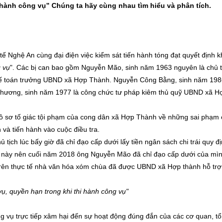
i hành công vụ” Chúng ta hãy cùng nhau tìm hiểu và phân tích.
ế Nghệ An cùng đại điện việc kiểm sát tiến hành tóng đạt quyết định k
g vụ
". Các bị can bao gồm Nguyễn Mão, sinh năm 1963 nguyên là chủ t
ế toán trưởng UBND xã Hợp Thành. Nguyễn Công Bằng, sinh năm 198
 Thương, sinh năm 1977 là công chức tư pháp kiêm thủ quỹ UBND xã H
hồ sơ tố giác tội phạm của cong dân xã Hợp Thành về những sai phạm 
à tiến hành vào cuộc điều tra.
ịch lúc bấy giờ đã chỉ đạo cấp dưới lấy tiền ngân sách chi trái quy đị
vi này nên cuối năm 2018 ông Nguyễn Mão đã chỉ đạo cấp dưới của mìn
trên thực tế nhà văn hóa xóm chùa đã được UBND xã Hợp thành hỗ trợ
ụ, quyền hạn trong khi thi hành công vụ"
ng vụ trực tiếp xâm hại đến sự hoạt động đúng đắn của các cơ quan, tổ