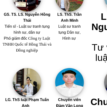
L
GS. TS. LS. Nguyễn Hồng
LS. ThS. Trần
Thái
Anh Minh
Ng
Tiến sĩ - Luật sư tranh tụng
Luật sư tranh
hình sự, dân sự
tụng Dân sự,
Công ty Luật
Phó giám đốc
Hình sự
TNHH Quốc tế Hồng Thái và
Tư 
Đồng nghiệp
luậ
Chu
LG. ThS luật Phạm Tuấn
Chuyên viên
Anh
Đàm Văn Long