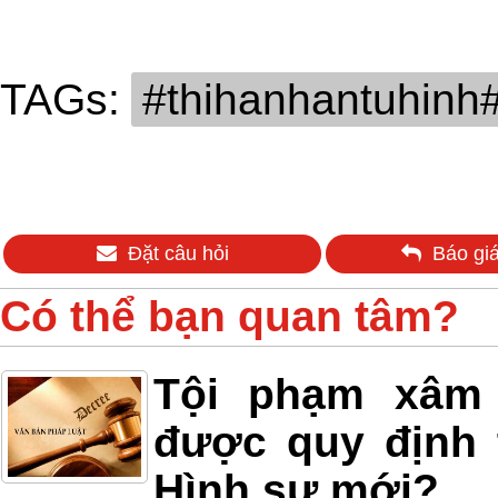
TAGs:
#thihanhantuhinh
Đặt câu hỏi
Báo giá
Có thể bạn quan tâm?
Tội phạm xâm h
được quy định 
Hình sự mới?