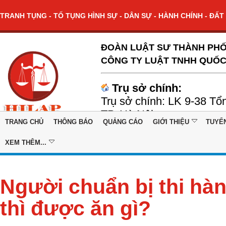
TRANH TỤNG - TỐ TỤNG HÌNH SỰ - DÂN SỰ - HÀNH CHÍNH - ĐẤT 
ĐOÀN LUẬT SƯ THÀNH PHỐ
CÔNG TY LUẬT TNHH QUỐC
Trụ sở chính:
Trụ sở chính: LK 9-38 Tổ
TP. Hà Nội
TRANG CHỦ
THÔNG BÁO
QUẢNG CÁO
GIỚI THIỆU
TUYỂ
XEM THÊM...
Người chuẩn bị thi hàn
thì được ăn gì?