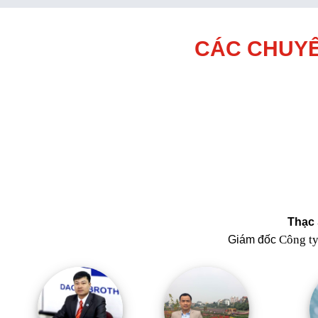
CÁC CHUYÊ
Thạc 
Công t
Giám đốc