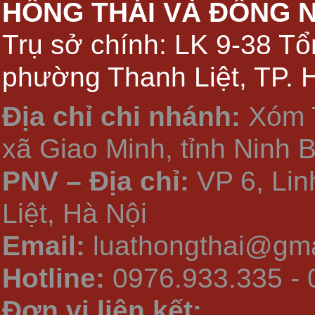
HỒNG THÁI VÀ ĐỒNG 
Trụ sở chính: LK 9-38 Tổ
phường Thanh Liệt, TP. 
Địa chỉ chi nhánh:
Xóm 
xã Giao Minh, tỉnh Ninh 
PNV – Địa chỉ:
VP 6, Li
Liệt, Hà Nội
Email:
luathongthai@gma
Hotline:
0976.933.335 - 
Đơn vị liên kết: