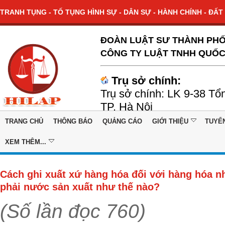
TRANH TỤNG - TỐ TỤNG HÌNH SỰ - DÂN SỰ - HÀNH CHÍNH - ĐẤT 
ĐOÀN LUẬT SƯ THÀNH PHỐ
CÔNG TY LUẬT TNHH QUỐC
Trụ sở chính:
Trụ sở chính: LK 9-38 Tổ
TP. Hà Nội
TRANG CHỦ
THÔNG BÁO
QUẢNG CÁO
GIỚI THIỆU
TUYỂ
XEM THÊM...
Cách ghi xuất xứ hàng hóa đối với hàng hóa 
phải nước sản xuất như thế nào?
(Số lần đọc 760)