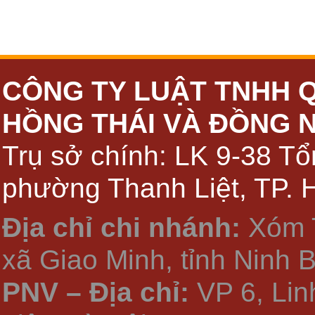
CÔNG TY LUẬT TNHH 
HỒNG THÁI VÀ ĐỒNG 
Trụ sở chính: LK 9-38 Tổ
phường Thanh Liệt, TP. 
Địa chỉ chi nhánh:
Xóm 
xã Giao Minh, tỉnh Ninh 
PNV – Địa chỉ:
VP 6, Li