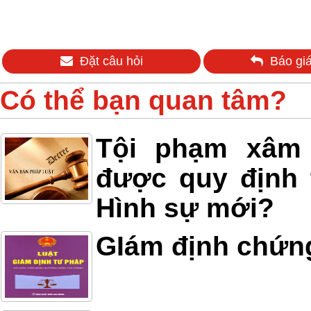
Đặt câu hỏi
Báo giá
Có thể bạn quan tâm?
Tội phạm xâm h
được quy định 
Hình sự mới?
GIám định chứn