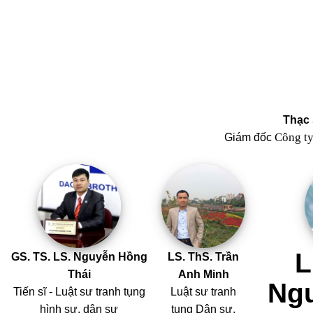
Thạc 
Công t
Giám đốc
L
GS. TS. LS. Nguyễn Hồng
LS. ThS. Trần
Thái
Anh Minh
Ng
Tiến sĩ - Luật sư tranh tụng
Luật sư tranh
hình sự, dân sự
tụng Dân sự,