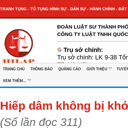
TRANH TỤNG - TỐ TỤNG HÌNH SỰ - DÂN SỰ - HÀNH CHÍNH - ĐẤT 
ĐOÀN LUẬT SƯ THÀNH PHỐ
CÔNG TY LUẬT TNHH QUỐC
Trụ sở chính:
Trụ sở chính: LK 9-38 Tổ
TP. Hà Nội
TRANG CHỦ
THÔNG BÁO
QUẢNG CÁO
GIỚI THIỆU
TUYỂ
XEM THÊM...
Hiếp dâm không bị khở
(Số lần đọc 311)