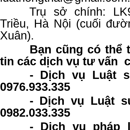
Trụ sở chính: LK
Triều, Hà Nội (cuối đư
Xuân).
Bạn cũng có thể 
tin các dịch vụ tư vấn 
-
Dịch vụ Luật 
09
76.933.335
-
Dịch vụ Luật s
0982.033.335
-
Dịch vụ pháp l