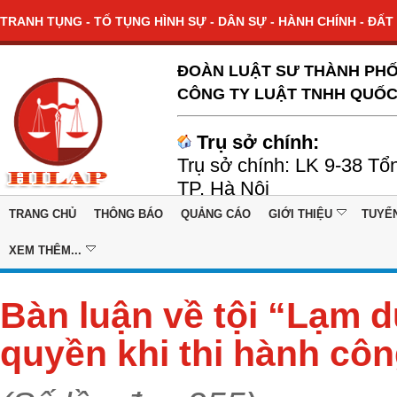
TRANH TỤNG - TỐ TỤNG HÌNH SỰ - DÂN SỰ - HÀNH CHÍNH - ĐẤT 
ĐOÀN LUẬT SƯ THÀNH PHỐ
CÔNG TY LUẬT TNHH QUỐC
Trụ sở chính:
Trụ sở chính: LK 9-38 Tổ
TP. Hà Nội
TRANG CHỦ
THÔNG BÁO
QUẢNG CÁO
GIỚI THIỆU
TUYỂ
XEM THÊM...
Bàn luận về tội “Lạm 
quyền khi thi hành cô