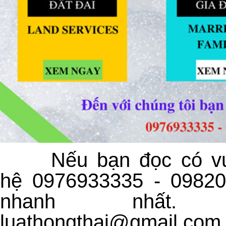
Nếu bạn đọc có vư
hệ 0976933335 - 09820
nhanh nhất. 
luathongthai@gmail.com