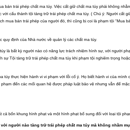
a bán trái phép chất ma túy. Việc cất giữ chất ma túy phải không nhằ
ới cấu thành tội tàng trữ trái phép chất ma túy. ( Chú ý: Người cất gi
h mua bán trái phép của người đó, thì cũng bị coi là phạm tội “Mua bá
c quy định của Nhà nước về quản lý các chất ma túy.
 túy là bất kỳ người nào có năng lực trách nhiệm hình sự, với người ph
ình sự Tội tàng trữ trái phép chất ma túy khi phạm tội nghiêm trọng hoặ
 túy thực hiện hành vi vi phạm với lỗi cố ý. Họ biết hành vi của mình 
âm phạm đến các mối quan hệ được pháp luật bảo vệ nhưng vẫn để mặc
ất cả bốn khung hình phạt và một hình phạt bổ sung đối với loại tội ph
 với người nào tàng trữ trái phép chất ma túy mà không nhằm mụ