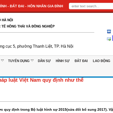
NH - ĐẤT ĐAI - HÔN NHÂN GIA ĐÌNH
 HÀ NỘI
 TẾ HỒNG THÁI VÀ ĐỒNG NGHIỆP
ổng cục 5, phường Thanh Liệt, TP. Hà Nội
TUYỂN DỤNG
DÂN SỰ
HÌNH SỰ
ĐẤT ĐAI
LAO ĐỘNG
Pháp luật Việt Nam quy định như thế
ược quy định trong Bộ luật hình sự 2015(sửa đổi bổ sung 2017). V