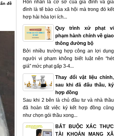
Hôn nhân là cơ sở của gia đình và gia
vấn đề
đình là tế bào của xã hội mà trong đó kết
hợp hài hòa lợi ích...
Quy trình xử phạt vi
phạm hành chính về giao
thông đường bộ
Bởi nhiều trường hợp công an lợi dụng
người vi phạm không biết luật nên “hét
giá” mức phạt gấp 3-4...
Thay đổi vật liệu chính,
sau khi đã đấu thầu, ký
hợp đồng
Sau khi 2 bên là chủ đầu tư và nhà thầu
đã hoàn tất việc ký kết hợp đồng cũng
như chọn gói thầu xong...
BẮT BUỘC XÁC THỰC
TÀI KHOẢN MẠNG XÃ