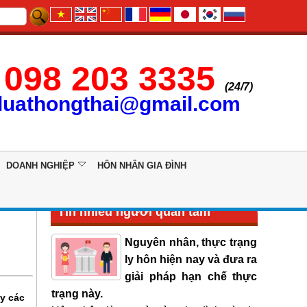
098 203 3335
(24/7)
luathongthai@gmail.com
DOANH NGHIỆP
HÔN NHÂN GIA ĐÌNH
Tin nhiều người quan tâm
Nguyên nhân, thực trạng
ly hôn hiện nay và đưa ra
giải pháp hạn chế thực
trạng này.
ậy các