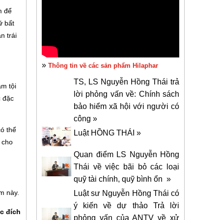
m để
ữ bất
n trái
»
Thông tin về các sản phẩm Hilaphar
TS, LS Nguyễn Hồng Thái trả
ạm tội
lời phỏng vấn về: Chính sách
c đặc
bảo hiểm xã hội với người có
công »
có thể
Luật HỒNG THÁI »
 cho
Quan điểm LS Nguyễn Hồng
Thái về việc bãi bỏ các loại
quỹ tài chính, quỹ bình ổn »
ạm này.
Luật sư Nguyễn Hồng Thái có
ý kiến về dự thảo Trả lời
c đích
phỏng vấn của ANTV về xử