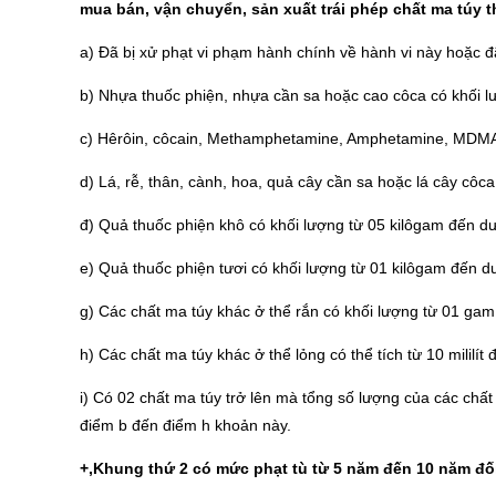
mua bán, vận chuyển, sản xuất trái phép chất ma túy 
a) Đã bị xử phạt vi phạm hành chính về hành vi này hoặc đã
b) Nhựa thuốc phiện, nhựa cần sa hoặc cao côca có khối 
c) Hêrôin, côcain, Methamphetamine, Amphetamine, MDMA 
d) Lá, rễ, thân, cành, hoa, quả cây cần sa hoặc lá cây côc
đ) Quả thuốc phiện khô có khối lượng từ 05 kilôgam đến dư
e) Quả thuốc phiện tươi có khối lượng từ 01 kilôgam đến d
g) Các chất ma túy khác ở thể rắn có khối lượng từ 01 ga
h) Các chất ma túy khác ở thể lỏng có thể tích từ 10 mililít đ
i) Có 02 chất ma túy trở lên mà tổng số lượng của các chất
điểm b đến điểm h khoản này.
+,Khung thứ 2 có mức phạt tù từ 5 năm đến 10 năm đối