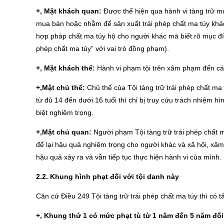
+, Mặt khách quan:
Được thể hiện qua hành vi tàng trữ mu
mua bán hoặc nhằm để sản xuất trái phép chất ma túy khác v
hợp pháp chất ma túy hộ cho người khác mà biết rõ mục đíc
phép chất ma túy” với vai trò đồng phạm).
+, Mặt khách thể:
Hành vi phạm tội trên xâm phạm đến cá
+,Mặt chủ thể:
Chủ thể của Tội tàng trữ trái phép chất ma
từ đủ 14 đến dưới 16 tuổi thì chỉ bị truy cứu trách nhiệm h
biệt nghiêm trọng.
+,Mặt chủ quan:
Người phạm Tội tàng trữ trái phép chất ma
để lại hậu quả nghiêm trọng cho người khác và xã hội, x
hậu quả xảy ra và vẫn tiếp tục thực hiện hành vi của mình.
2.2. Khung hình phạt đối với tội danh này
Căn cứ Điều 249 Tội tàng trữ trái phép chất ma túy thì có t
+, Khung thứ 1 có mức phạt tù từ 1 năm đến 5 năm đối