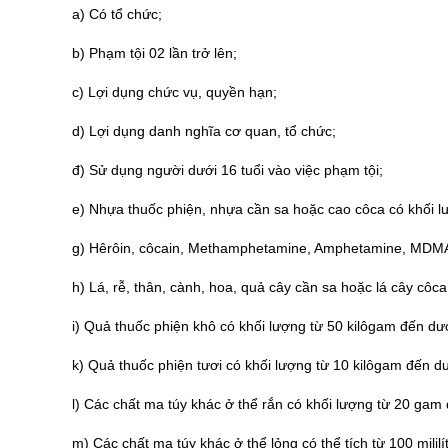
a) Có tổ chức;
b) Phạm tội 02 lần trở lên;
c) Lợi dụng chức vụ, quyền hạn;
d) Lợi dụng danh nghĩa cơ quan, tổ chức;
đ) Sử dụng người dưới 16 tuổi vào việc phạm tội;
e) Nhựa thuốc phiện, nhựa cần sa hoặc cao côca có khối 
g) Hêrôin, côcain, Methamphetamine, Amphetamine, MDMA
h) Lá, rễ, thân, cành, hoa, quả cây cần sa hoặc lá cây côc
i) Quả thuốc phiện khô có khối lượng từ 50 kilôgam đến dư
k) Quả thuốc phiện tươi có khối lượng từ 10 kilôgam đến d
l) Các chất ma túy khác ở thể rắn có khối lượng từ 20 ga
m) Các chất ma túy khác ở thể lỏng có thể tích từ 100 mililít