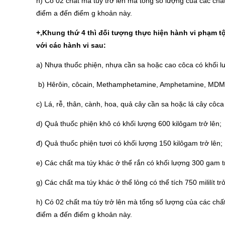
h) Có 02 chất ma túy trở lên mà tổng số lượng của các chấ
điểm a đến điểm g khoản này.
+,Khung thứ 4 thì đối tượng thực hiện hành vi phạm t
với các hành vi sau:
a) Nhựa thuốc phiện, nhựa cần sa hoặc cao côca có khối lư
b) Hêrôin, côcain, Methamphetamine, Amphetamine, MDMA
c) Lá, rễ, thân, cành, hoa, quả cây cần sa hoặc lá cây côca
d) Quả thuốc phiện khô có khối lượng 600 kilôgam trở lên;
đ) Quả thuốc phiện tươi có khối lượng 150 kilôgam trở lên;
e) Các chất ma túy khác ở thể rắn có khối lượng 300 gam t
g) Các chất ma túy khác ở thể lỏng có thể tích 750 mililít trở
h) Có 02 chất ma túy trở lên mà tổng số lượng của các chấ
điểm a đến điểm g khoản này.