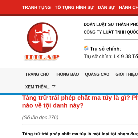
TRANH TỤNG - TỐ TỤNG HÌNH SỰ - DÂN SỰ - HÀNH CHÍ
ĐOÀN LUẬT SƯ THÀNH PHỐ
CÔNG TY LUẬT TNHH QUỐC
Trụ sở chính:
Trụ sở chính: LK 9-38 T
TRANG CHỦ
THÔNG BÁO
QUẢNG CÁO
GIỚI THIỆU
XEM THÊM...
Tàng trữ trái phép chất ma túy là gì? 
nào về tội danh này?
(Số lần đọc 276)
Tàng trữ trái phép chất ma túy là một loại tội phạm đ