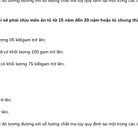
t đó tương đương với số lượng chất ma túy quy định tại một trong các 
ội sẽ phải chịu mức án tù từ 15 năm đến 20 năm hoặc tù chung th
ợng 05 kilôgam trở lên;
 có khối lượng 100 gam trở lên;
 có khối lượng 75 kilôgam trở lên;
rở lên;
 lên;
t đó tương đương với số lượng chất ma túy quy định tại một trong các 