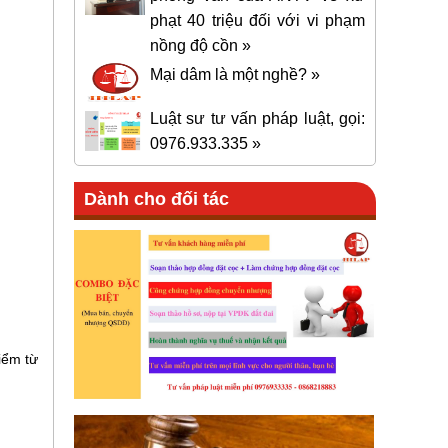
phạt 40 triệu đối với vi phạm
nồng độ cồn »
Mại dâm là một nghề? »
Luật sư tư vấn pháp luật, gọi:
0976.933.335 »
Dành cho đối tác
iểm từ