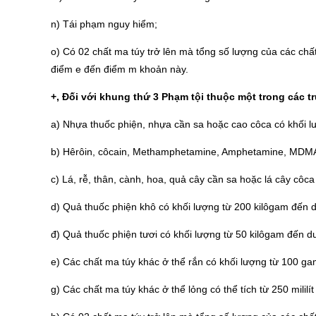
n) Tái phạm nguy hiểm;
o) Có 02 chất ma túy trở lên mà tổng số lượng của các chấ
điểm e đến điểm m khoản này.
+,
Đối với khung thứ 3 Phạm tội thuộc một trong các tr
a) Nhựa thuốc phiện, nhựa cần sa hoặc cao côca có khối l
b) Hêrôin, côcain, Methamphetamine, Amphetamine, MDMA
c) Lá, rễ, thân, cành, hoa, quả cây cần sa hoặc lá cây côc
d) Quả thuốc phiện khô có khối lượng từ 200 kilôgam đến 
đ) Quả thuốc phiện tươi có khối lượng từ 50 kilôgam đến d
e) Các chất ma túy khác ở thể rắn có khối lượng từ 100 g
g) Các chất ma túy khác ở thể lỏng có thể tích từ 250 mililít 