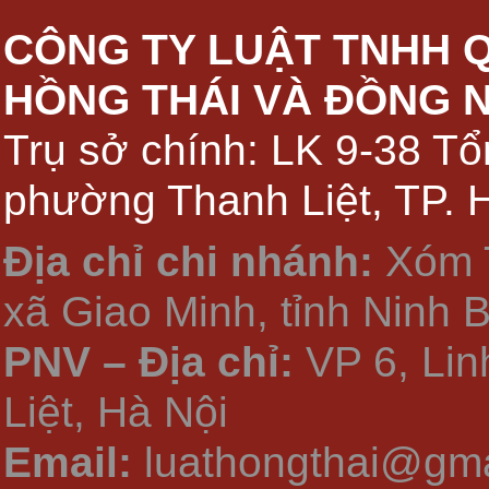
CÔNG TY LUẬT TNHH 
HỒNG THÁI VÀ ĐỒNG 
Trụ sở chính: LK 9-38 Tổ
phường Thanh Liệt, TP. 
Địa chỉ chi nhánh:
Xóm 
xã Giao Minh, tỉnh Ninh 
PNV – Địa chỉ:
VP 6, Li
Liệt, Hà Nội
Email:
luathongthai@gma