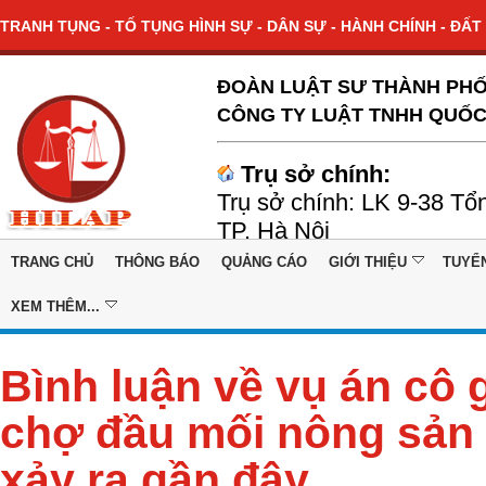
TRANH TỤNG - TỐ TỤNG HÌNH SỰ - DÂN SỰ - HÀNH CHÍNH - ĐẤT 
ĐOÀN LUẬT SƯ THÀNH PHỐ
CÔNG TY LUẬT TNHH QUỐC
Trụ sở chính:
Trụ sở chính: LK 9-38 Tổ
TP. Hà Nội
TRANG CHỦ
THÔNG BÁO
QUẢNG CÁO
GIỚI THIỆU
TUYỂ
XEM THÊM...
Bình luận về vụ án cô g
chợ đầu mối nông sản
xảy ra gần đây