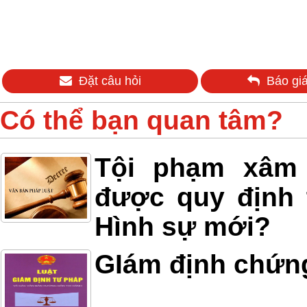
Đặt câu hỏi
Báo giá
Có thể bạn quan tâm?
Tội phạm xâm h
được quy định 
Hình sự mới?
GIám định chứn