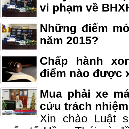
vi phạm về BHX
Những điểm mới
năm 2015?
Chấp hành xon
điểm nào được x
Mua phải xe má
cứu trách nhiệm
Xin chào Luật 