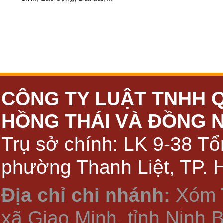
CÔNG TY LUẬT TNHH 
HỒNG THÁI VÀ ĐỒNG 
Trụ sở chính: LK 9-38 Tổ
phường Thanh Liệt, TP. 
Địa chỉ chi nhánh:
Xóm 
xã Giao Minh, tỉnh Ninh 