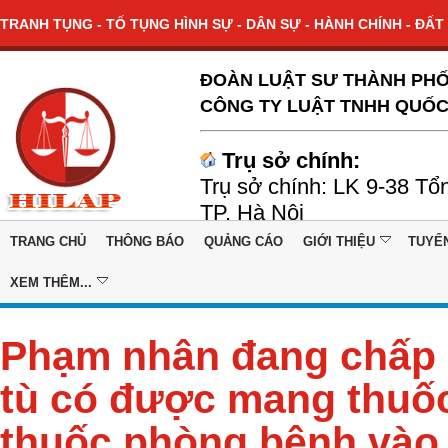
TRANH TỤNG - TỐ TỤNG HÌNH SỰ - DÂN SỰ - HÀNH CHÍNH - ĐẤT 
ĐOÀN LUẬT SƯ THÀNH PHỐ
CÔNG TY LUẬT TNHH QUỐC
Trụ sở chính:
Trụ sở chính: LK 9-38 Tổ
TP. Hà Nội
TRANG CHỦ
THÔNG BÁO
QUẢNG CÁO
GIỚI THIỆU
TUYỂ
XEM THÊM...
Phạm nhân đang chấp 
tù có được mang thuố
thuốc phòng bệnh vào