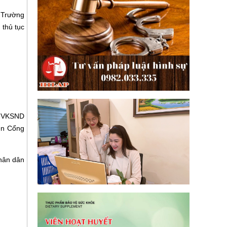
. Trường
 thủ tục
, VKSND
lên Cổng
nhân dân