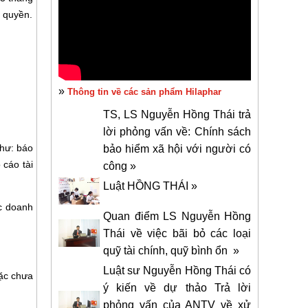
 quyền.
»
Thông tin về các sản phẩm Hilaphar
TS, LS Nguyễn Hồng Thái trả
lời phỏng vấn về: Chính sách
như: báo
bảo hiểm xã hội với người có
cáo tài
công »
Luật HỒNG THÁI »
ục doanh
Quan điểm LS Nguyễn Hồng
Thái về việc bãi bỏ các loại
quỹ tài chính, quỹ bình ổn »
Luật sư Nguyễn Hồng Thái có
ặc chưa
ý kiến về dự thảo Trả lời
phỏng vấn của ANTV về xử