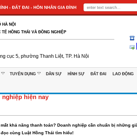
NH - ĐẤT ĐAI - HÔN NHÂN GIA ĐÌNH
 HÀ NỘI
 TẾ HỒNG THÁI VÀ ĐỒNG NGHIỆP
ổng cục 5, phường Thanh Liệt, TP. Hà Nội
TUYỂN DỤNG
DÂN SỰ
HÌNH SỰ
ĐẤT ĐAI
LAO ĐỘNG
h nghiệp hiện nay
p mất khả năng thanh toán? Doanh nghiệp cần chuẩn bị những giấ
n đọc cùng Luật Hồng Thái tìm hiểu!