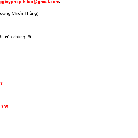
ggiayphep.hilap@gmail.com
.
 đường Chiến Thắng)
ấn của chúng tôi:
87
.335