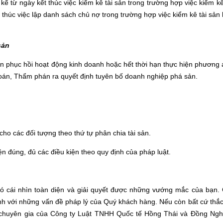
kể từ ngày kết thúc việc kiểm kê tài sản trong trường hợp việc kiểm kê
 thúc việc lập danh sách chủ nợ trong trường hợp việc kiểm kê tài sản 
sản
 phục hồi hoạt động kinh doanh hoặc hết thời hạn thực hiện phương 
oán, Thẩm phán ra quyết định tuyên bố doanh nghiệp phá sản.
cho các đối tượng theo thứ tự phân chia tài sản.
n đúng, đủ các điều kiện theo quy định của pháp luật.
có cái nhìn toàn diện và giải quyết được những vướng mắc của bạn. 
nh với những vấn đề pháp lý của Quý khách hàng. Nếu còn bất cứ thắ
sư chuyên gia của Công ty Luật TNHH Quốc tế Hồng Thái và Đồng Ngh