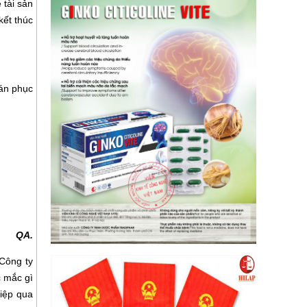
 tài sản
kết thúc
án phục
QA.
Công ty
c mắc gì
iệp qua