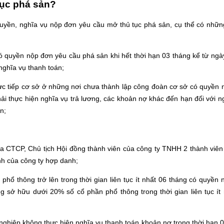
tục phá sản?
quyền, nghĩa vụ nộp đơn yêu cầu mở thủ tục phá sản, cụ thể có nhữn
 quyền nộp đơn yêu cầu phá sản khi hết thời hạn 03 tháng kể từ ngà
nghĩa vụ thanh toán;
rực tiếp cơ sở ở những nơi chưa thành lập công đoàn cơ sở có quyền
ải thực hiện nghĩa vụ trả lương, các khoản nợ khác đến hạn đối với n
n;
ủa CTCP, Chủ tịch Hội đồng thành viên của công ty TNHH 2 thành viên 
nh của công ty hợp danh;
ổ thông trở lên trong thời gian liên tục ít nhất 06 tháng có quyền
sở hữu dưới 20% số cổ phần phổ thông trong thời gian liên tục ít 
ghiệp không thực hiện nghĩa vụ thanh toán khoản nợ trong thời hạn 