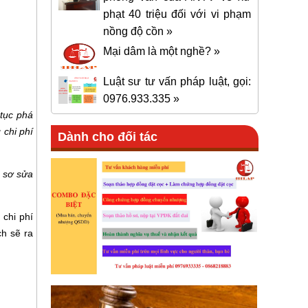
phạt 40 triệu đối với vi phạm
nồng độ cồn »
Mại dâm là một nghề? »
Luật sư tư vấn pháp luật, gọi:
0976.933.335 »
 tục phá
 chi phí
Dành cho đối tác
 sơ sửa
 chi phí
h sẽ ra