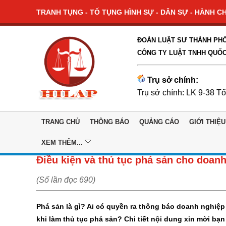
TRANH TỤNG - TỐ TỤNG HÌNH SỰ - DÂN SỰ - HÀNH CHÍ
ĐOÀN LUẬT SƯ THÀNH PHỐ
CÔNG TY LUẬT TNHH QUỐC
Trụ sở chính:
Trụ sở chính: LK 9-38 T
TRANG CHỦ
THÔNG BÁO
QUẢNG CÁO
GIỚI THIỆU
XEM THÊM...
Điều kiện và thủ tục phá sản cho doan
(Số lần đọc 690)
Phá sản là gì? Ai có quyền ra thông báo doanh nghiệ
khi làm thủ tục phá sản? Chi tiết nội dung xin mời bạ