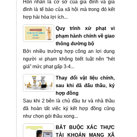
Hôn nhân là cơ sở của gia đình và gia
đình là tế bào của xã hội mà trong đó kết
hợp hài hòa lợi ích...
Quy trình xử phạt vi
phạm hành chính về giao
thông đường bộ
Bởi nhiều trường hợp công an lợi dụng
người vi phạm không biết luật nên “hét
giá” mức phạt gấp 3-4...
Thay đổi vật liệu chính,
sau khi đã đấu thầu, ký
hợp đồng
Sau khi 2 bên là chủ đầu tư và nhà thầu
đã hoàn tất việc ký kết hợp đồng cũng
như chọn gói thầu xong...
BẮT BUỘC XÁC THỰC
TÀI KHOẢN MẠNG XÃ