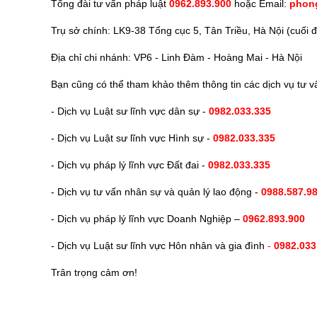
Tổng đài tư vấn pháp luật
0962.893.900
hoặc Email:
phon
Trụ sở chính: LK9-38 Tổng cục 5, Tân Triều, Hà Nội (cuối
Địa chỉ chi nhánh: VP6 - Linh Đàm - Hoàng Mai - Hà Nội
Bạn cũng có thể tham khảo thêm thông tin các dịch vụ tư v
- Dịch vụ Luật sư lĩnh vực dân sự -
0982.033.335
- Dịch vụ Luật sư lĩnh vực Hình sự -
0982.033.335
- Dịch vụ pháp lý lĩnh vực Đất đai -
0982.033.335
- Dịch vụ tư vấn nhân sự và quản lý lao động -
0988.587.9
- Dịch vụ pháp lý lĩnh vực Doanh Nghiệp –
0962.893.900
- Dịch vụ Luật sư lĩnh vực Hôn nhân và gia đình
-
0982.033
Trân trọng cảm ơn!