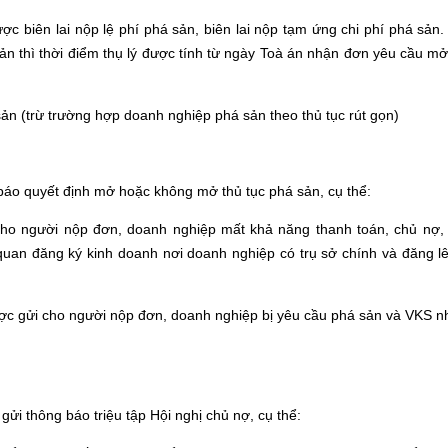
ợc biên lai nộp lệ phí phá sản, biên lai nộp tạm ứng chi phí phá sản
ản thì thời điểm thụ lý được tính từ ngày Toà án nhận đơn yêu cầu mở
ản (trừ trường hợp doanh nghiệp phá sản theo thủ tục rút gọn)
báo quyết định mở hoặc không mở thủ tục phá sản, cụ thể:
 cho người nộp đơn, doanh nghiệp mất khả năng thanh toán, chủ nợ
quan đăng ký kinh doanh nơi doanh nghiệp có trụ sở chính và đăng 
ược gửi cho người nộp đơn, doanh nghiệp bị yêu cầu phá sản và VKS 
gửi thông báo triệu tập Hội nghị chủ nợ, cụ thể: