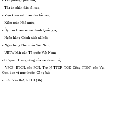
- Văn phòng Quốc hội;
- Tòa án nhân dân tối cao;
- Viện kiểm sát nhân dân tối cao;
- Kiểm toán Nhà nước;
- Ủy ban Giám sát tài chính Quốc gia;
- Ngân hàng Chính sách xã hội;
- Ngân hàng Phát triển Việt Nam;
- UBTW Mặt trận Tổ quốc Việt Nam;
- Cơ quan Trung ương của các đoàn thể;
- VPCP: BTCN, các PCN, Trợ lý TTCP, TGĐ Cổng TTĐT, các Vụ,
Cục, đơn vị trực thuộc, Công báo;
- Lưu: Văn thư, KTTH (3b)