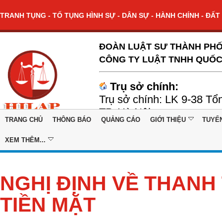
TRANH TỤNG - TỐ TỤNG HÌNH SỰ - DÂN SỰ - HÀNH CHÍNH - ĐẤT 
ĐOÀN LUẬT SƯ THÀNH PHỐ
CÔNG TY LUẬT TNHH QUỐC
Trụ sở chính:
Trụ sở chính: LK 9-38 Tổ
TP. Hà Nội
TRANG CHỦ
THÔNG BÁO
QUẢNG CÁO
GIỚI THIỆU
TUYỂ
XEM THÊM...
NGHỊ ĐỊNH VỀ THANH
TIỀN MẶT