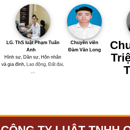
Chu
LG. ThS luật Phạm Tuấn
Chuyên viên
Anh
Đàm Văn Long
Tri
Hình sự, Dân sự, Hôn nhân
và
gia đình,
Lao động, Đất đai,
…
CÔNG TY LUẬT TNHH 