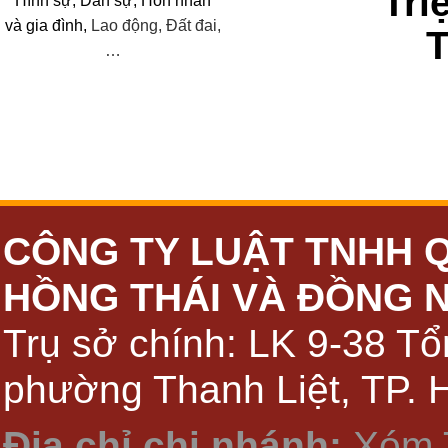
Tri
Hình sự, Dân sự, Hôn nhân
và
gia đình,
Lao động, Đất đai,
…
CÔNG TY LUẬT TNHH 
HỒNG THÁI VÀ ĐỒNG 
Trụ sở chính: LK 9-38 Tổ
phường Thanh Liệt, TP. 
Địa chỉ chi nhánh:
Xóm 