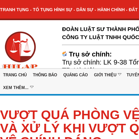
TRANH TỤNG - TỐ TỤNG HÌNH SỰ - DÂN SỰ - HÀNH CHÍNH - ĐẤT 
ĐOÀN LUẬT SƯ THÀNH PHỐ
CÔNG TY LUẬT TNHH QUỐC
Trụ sở chính:
Trụ sở chính: LK 9-38 Tổ
TP. Hà Nội
TRANG CHỦ
THÔNG BÁO
QUẢNG CÁO
GIỚI THIỆU
TUYỂ
XEM THÊM...
VƯỢT QUÁ PHÒNG VỆ
VÀ XỬ LÝ KHI VƯỢT 