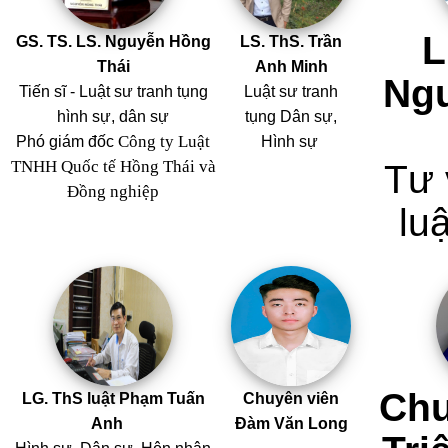
L
GS. TS. LS. Nguyễn Hồng
LS. ThS. Trần
Thái
Anh Minh
Ng
Tiến sĩ - Luật sư tranh tụng
Luật sư tranh
hình sự, dân sự
tụng Dân sự,
Công ty Luật
Phó giám đốc
Hình sự
TNHH Quốc tế Hồng Thái và
Tư 
Đồng nghiệp
luậ
Chu
LG. ThS luật Phạm Tuấn
Chuyên viên
Anh
Đàm Văn Long