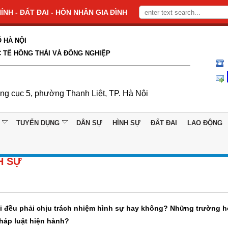
NH - ĐẤT ĐAI - HÔN NHÂN GIA ĐÌNH
 HÀ NỘI
 TẾ HỒNG THÁI VÀ ĐỒNG NGHIỆP
ổng cục 5, phường Thanh Liệt, TP. Hà Nội
TUYỂN DỤNG
DÂN SỰ
HÌNH SỰ
ĐẤT ĐAI
LAO ĐỘNG
H SỰ
hội đều phải chịu trách nhiệm hình sự hay không? Những trường 
pháp luật hiện hành?