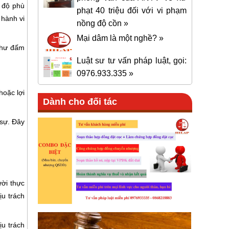
c độ phù
phạt 40 triệu đối với vi phạm
 hành vi
nồng độ cồn »
Mại dâm là một nghề? »
 như đấm
Luật sư tư vấn pháp luật, gọi:
0976.933.335 »
hoặc lợi
Dành cho đối tác
 sự. Đây
ười thực
ịu trách
ịu trách