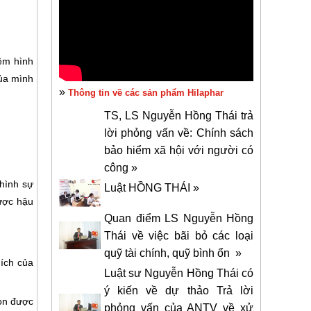
iệm hình
của mình
»
Thông tin về các sản phẩm Hilaphar
TS, LS Nguyễn Hồng Thái trả
lời phỏng vấn về: Chính sách
bảo hiểm xã hội với người có
công »
 hình sự
Luật HỒNG THÁI »
được hậu
Quan điểm LS Nguyễn Hồng
Thái về việc bãi bỏ các loại
quỹ tài chính, quỹ bình ổn »
́ch của
Luật sư Nguyễn Hồng Thái có
ý kiến về dự thảo Trả lời
còn được
phỏng vấn của ANTV về xử