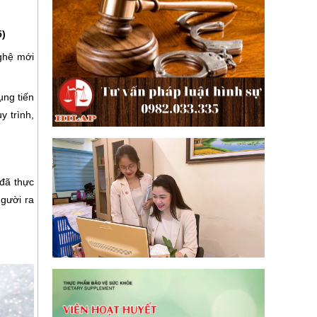
5)
nghệ mới
ụng tiến
y trình,
 đã thực
người ra