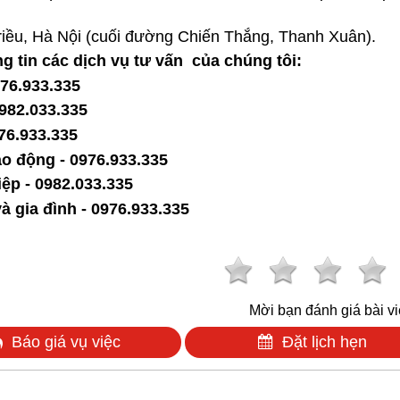
riều, Hà Nội (cuối đường Chiến Thắng, Thanh Xuân).
 tin các dịch vụ tư vấn của chúng tôi:
9
76.933.335
0982.033.335
976.933.335
ao động - 0976.933.335
ệp - 0982.033.335
à gia đình - 0976.933.335
Mời bạn đánh giá bài vi
Báo giá vụ việc
Đặt lịch hẹn