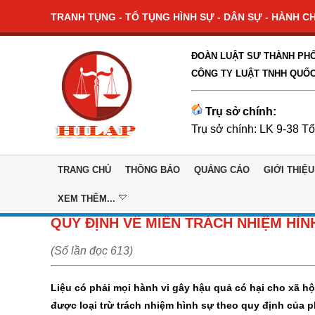
TRANH TỤNG - TỐ TỤNG HÌNH SỰ - DÂN SỰ - HÀNH CHÍ
ĐOÀN LUẬT SƯ THÀNH PHỐ
CÔNG TY LUẬT TNHH QUỐC
Trụ sở chính:
Trụ sở chính: LK 9-38 T
TRANG CHỦ
THÔNG BÁO
QUẢNG CÁO
GIỚI THIỆU
XEM THÊM...
QUY ĐỊNH VỀ MIỄN TRÁCH NHIỆM HÌN
(Số lần đọc 613)
Liệu có phải mọi hành vi gây hậu quả có hại cho xã 
được loại trừ trách nhiệm hình sự theo quy định của 