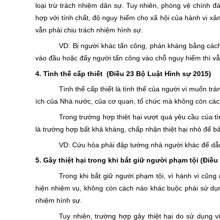
loại trừ trách nhiệm dân sự. Tuy nhiên, phòng vệ chính 
hợp với tính chất, độ nguy hiểm cho xã hội của hành vi x
vẫn phải chịu trách nhiệm hình sự.
VD: Bị người khác tấn công, phán kháng bằng cách
vào đầu hoặc đẩy người tấn công vào chỗ nguy hiểm thì vẫn
4. Tình thế cấp thiết
(Điều 23 Bộ Luật Hình sự 2015)
Tình thế cấp thiết là tình thế của người vì muốn tr
ích của Nhà nước, của cơ quan, tổ chức mà không còn cách 
Trong trường hợp thiệt hại vượt quá yêu cầu của tìn
là trường hợp bất khả kháng, chấp nhận thiệt hại nhỏ để bả
VD: Cứu hỏa phải đập tường nhà người khác để dẫn
5. Gây thiệt hại trong khi bắt giữ người phạm tội
(Điều
Trong khi bắt giữ người phạm tội, vì hành vi cũn
hiện nhiệm vụ, không còn cách nào khác buộc phải sử dụng 
nhiệm hình sự.
Tuy nhiên, trường hợp gây thiệt hại do sử dụng vũ