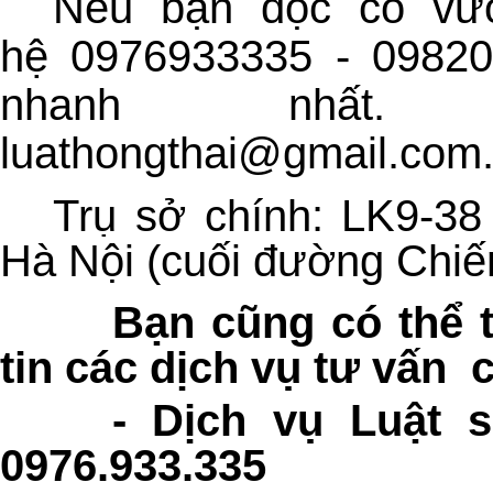
Nếu bạn đọc có vướ
hệ 0976933335 - 09820
nhanh nhất. 
luathongthai@gmail.com
Trụ sở chính: LK9-38
Hà Nội (cuối đường Chiế
Bạn cũng có thể 
tin các dịch vụ tư vấn 
-
Dịch vụ Luật 
09
76.933.335