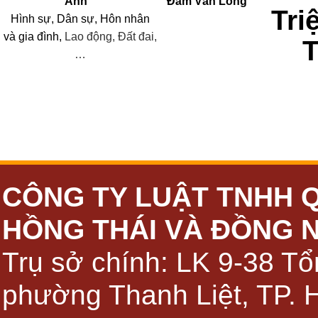
Anh
Đàm Văn Long
Tri
Hình sự, Dân sự, Hôn nhân
và
gia đình,
Lao động, Đất đai,
…
CÔNG TY LUẬT TNHH 
HỒNG THÁI VÀ ĐỒNG 
Trụ sở chính: LK 9-38 Tổ
phường Thanh Liệt, TP. 