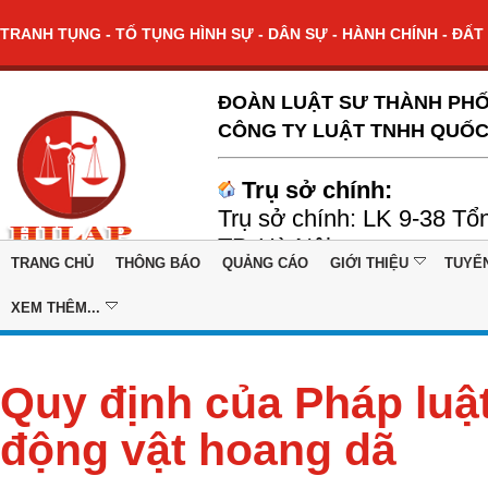
TRANH TỤNG - TỐ TỤNG HÌNH SỰ - DÂN SỰ - HÀNH CHÍNH - ĐẤT 
ĐOÀN LUẬT SƯ THÀNH PHỐ
CÔNG TY LUẬT TNHH QUỐC
Trụ sở chính:
Trụ sở chính: LK 9-38 Tổ
TP. Hà Nội
TRANG CHỦ
THÔNG BÁO
QUẢNG CÁO
GIỚI THIỆU
TUYỂ
XEM THÊM...
Quy định của Pháp luật
động vật hoang dã