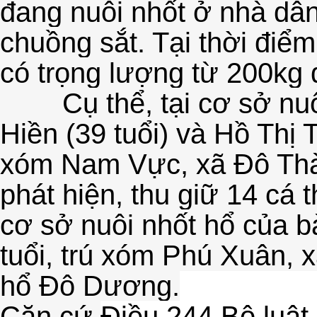
đang nuôi nhốt ở nhà dân
chuồng sắt. Tại thời điểm
có trọng lượng từ 200kg
Cụ thể, tại cơ sở n
Hiền (39 tuổi) và Hồ Thị 
xóm Nam Vực, xã Đô Thàn
phát hiện, thu giữ 14 cá
cơ sở nuôi nhốt hổ của b
tuổi, trú xóm Phú Xuân, 
hổ Đô Dương.
Căn cứ
Điều 244 Bộ luật