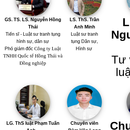
L
GS. TS. LS. Nguyễn Hồng
LS. ThS. Trần
Thái
Anh Minh
Ng
Tiến sĩ - Luật sư tranh tụng
Luật sư tranh
hình sự, dân sự
tụng Dân sự,
Công ty Luật
Phó giám đốc
Hình sự
TNHH Quốc tế Hồng Thái và
Tư 
Đồng nghiệp
luậ
Chu
LG. ThS luật Phạm Tuấn
Chuyên viên