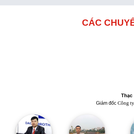
CÁC CHUYÊ
Thạc 
Công t
Giám đốc