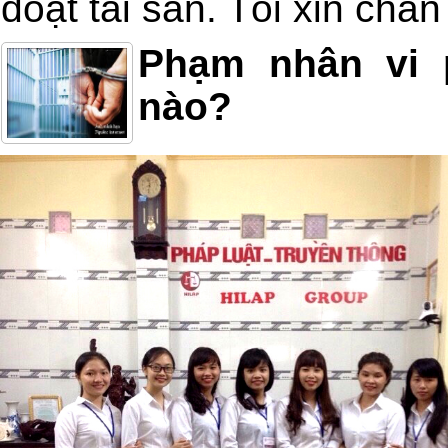
đoạt tài sản. Tôi xin châ
Phạm nhân vi 
nào?