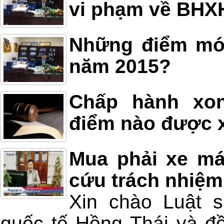
vi phạm về BHX
Những điểm mới
năm 2015?
Chấp hành xon
điểm nào được x
Mua phải xe má
cứu trách nhiệm
Xin chào Luật 
quốc tế Hồng Thái và đồ