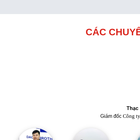
CÁC CHUYÊ
Thạc 
Công t
Giám đốc