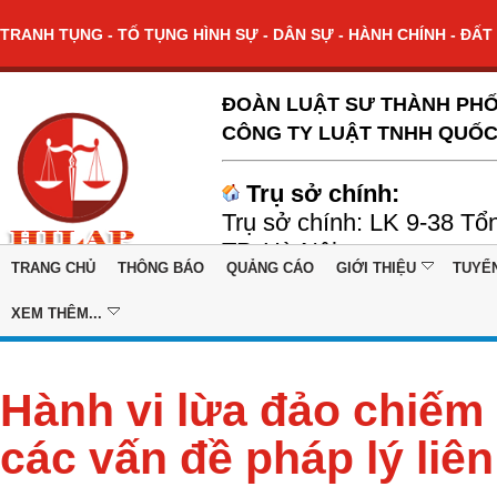
TRANH TỤNG - TỐ TỤNG HÌNH SỰ - DÂN SỰ - HÀNH CHÍNH - ĐẤT 
ĐOÀN LUẬT SƯ THÀNH PHỐ
CÔNG TY LUẬT TNHH QUỐC
Trụ sở chính:
Trụ sở chính: LK 9-38 Tổ
TP. Hà Nội
TRANG CHỦ
THÔNG BÁO
QUẢNG CÁO
GIỚI THIỆU
TUYỂ
XEM THÊM...
Hành vi lừa đảo chiếm 
các vấn đề pháp lý liê