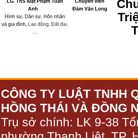
Chu
LG. ThS luật Phạm Tuấn
Chuyên viên
Anh
Đàm Văn Long
Tri
Hình sự, Dân sự, Hôn nhân
và
gia đình,
Lao động, Đất đai,
…
CÔNG TY LUẬT TNHH 
HỒNG THÁI VÀ ĐỒNG 
Trụ sở chính: LK 9-38 Tổ
phường Thanh Liệt, TP. 