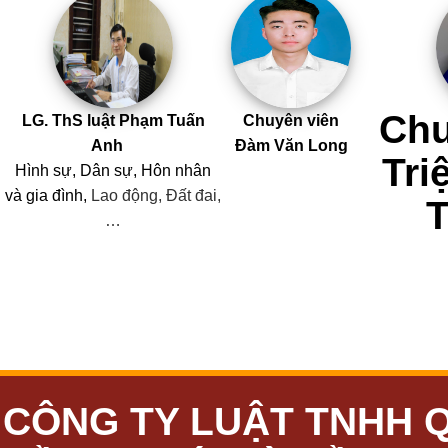
Chu
LG. ThS luật Phạm Tuấn
Chuyên viên
Anh
Đàm Văn Long
Tri
Hình sự, Dân sự, Hôn nhân
và
gia đình,
Lao động, Đất đai,
…
CÔNG TY LUẬT TNHH 