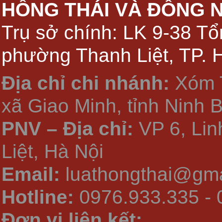
HỒNG THÁI VÀ ĐỒNG 
Trụ sở chính: LK 9-38 Tổ
phường Thanh Liệt, TP. 
Địa chỉ chi nhánh:
Xóm 
xã Giao Minh, tỉnh Ninh 
PNV – Địa chỉ:
VP 6, Li
Liệt, Hà Nội
Email:
luathongthai@gma
Hotline:
0976.933.335 - 
Đơn vị liên kết: