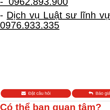
-
0962.893.900
-
Dịch vụ Luật sư lĩnh v
0976.933.335
Đặt câu hỏi
Báo giá
Có thể bạn quan tâm?