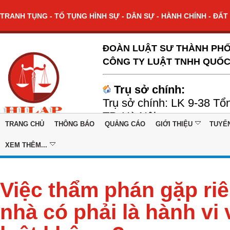
TRANH TỤNG - TỐ TỤNG HÌNH SỰ - DÂN SỰ - HÀNH CHÍNH - ĐẤT 
ĐOÀN LUẬT SƯ THÀNH PHỐ
CÔNG TY LUẬT TNHH QUỐC
Trụ sở chính:
Trụ sở chính: LK 9-38 Tổ
TP. Hà Nội
TRANG CHỦ
THÔNG BÁO
QUẢNG CÁO
GIỚI THIỆU
TUYỂ
XEM THÊM...
Việc thẩm phán gặp riê
nhà có phải là hành vi