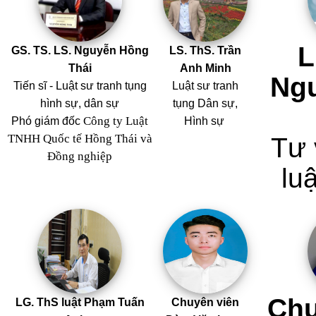
L
GS. TS. LS. Nguyễn Hồng
LS. ThS. Trần
Thái
Anh Minh
Ng
Tiến sĩ - Luật sư tranh tụng
Luật sư tranh
hình sự, dân sự
tụng Dân sự,
Công ty Luật
Phó giám đốc
Hình sự
TNHH Quốc tế Hồng Thái và
Tư 
Đồng nghiệp
luậ
Chu
LG. ThS luật Phạm Tuấn
Chuyên viên