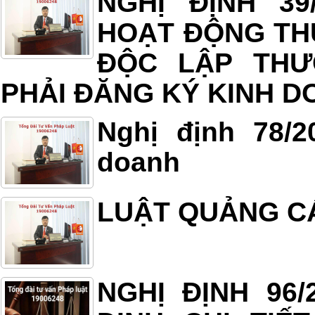
NGHỊ ĐỊNH 39
HOẠT ĐỘNG TH
ĐỘC LẬP TH
PHẢI ĐĂNG KÝ KINH 
Nghị định 78/
doanh
LUẬT QUẢNG C
NGHỊ ĐỊNH 96/