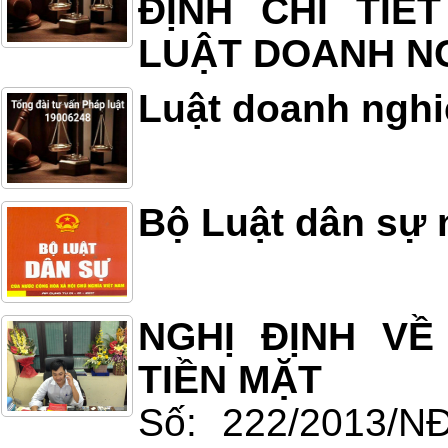
ĐỊNH CHI TIẾ
LUẬT DOANH N
Luật doanh ngh
Bộ Luật dân sự
NGHỊ ĐỊNH V
TIỀN MẶT
Số: 222/2013/N