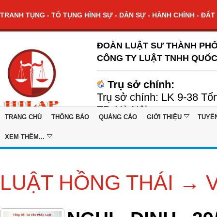
TRANH TỤNG - TỐ TỤNG HÌNH SỰ - DÂN SỰ - HÀNH CHÍNH - ĐẤT 
ĐOÀN LUẬT SƯ THÀNH PHỐ
CÔNG TY LUẬT TNHH QUỐC
Trụ sở chính:
Trụ sở chính: LK 9-38 Tổ
TP. Hà Nội
TRANG CHỦ
THÔNG BÁO
QUẢNG CÁO
GIỚI THIỆU
TUYỂ
XEM THÊM...
LUẬT HỒNG THÁI →
V