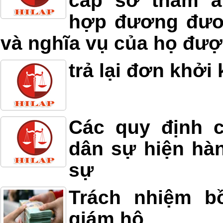
cấp sơ thẩm á
hợp đương đươ
và nghĩa vụ của họ đượ
trả lại đơn khởi 
Các quy định c
dân sự hiện hàn
sự
Trách nhiệm b
giám hộ