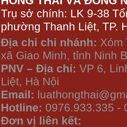
HỒNG THÁI VÀ ĐỒNG 
Trụ sở chính: LK 9-38 Tổ
phường Thanh Liệt, TP. 
Địa chỉ chi nhánh:
Xóm 
xã Giao Minh, tỉnh Ninh 
PNV – Địa chỉ:
VP 6, Li
Liệt, Hà Nội
Email:
luathongthai@gma
Hotline:
0976.933.335 - 
Đơn vị liên kết: