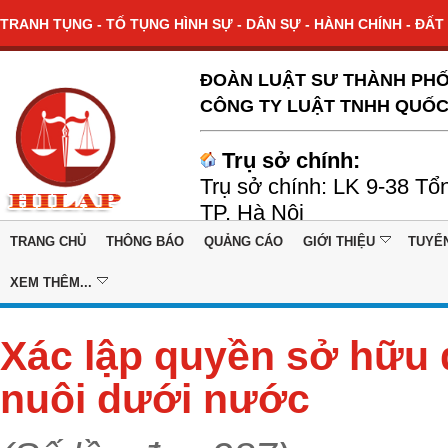
TRANH TỤNG - TỐ TỤNG HÌNH SỰ - DÂN SỰ - HÀNH CHÍNH - ĐẤT 
ĐOÀN LUẬT SƯ THÀNH PHỐ
CÔNG TY LUẬT TNHH QUỐC
Trụ sở chính:
Trụ sở chính: LK 9-38 Tổ
TP. Hà Nội
TRANG CHỦ
THÔNG BÁO
QUẢNG CÁO
GIỚI THIỆU
TUYỂ
XEM THÊM...
Xác lập quyền sở hữu đ
nuôi dưới nước