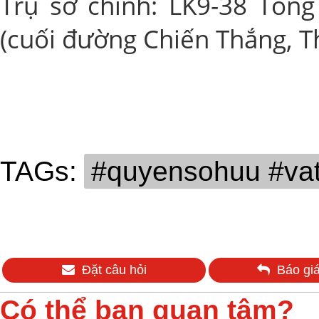
Trụ sở chính: LK9-38 Tổng
(cuối đường Chiến Thắng, T
TAGs:
#quyensohuu #vat
Đặt câu hỏi
Báo giá
Có thể bạn quan tâm?