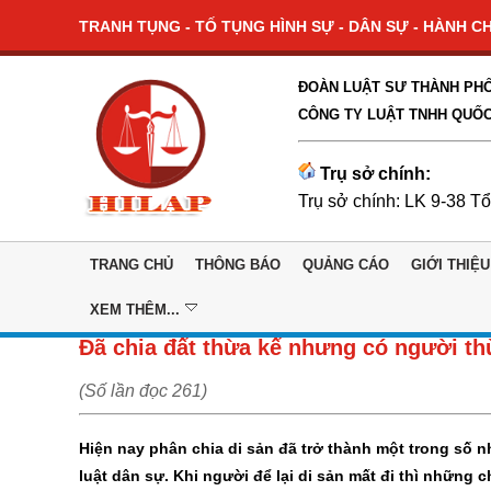
TRANH TỤNG - TỐ TỤNG HÌNH SỰ - DÂN SỰ - HÀNH CHÍ
ĐOÀN LUẬT SƯ THÀNH PHỐ
CÔNG TY LUẬT TNHH QUỐC
Trụ sở chính:
Trụ sở chính: LK 9-38 T
TRANG CHỦ
THÔNG BÁO
QUẢNG CÁO
GIỚI THIỆU
XEM THÊM...
Đã chia đất thừa kế nhưng có người t
(Số lần đọc 261)
Hiện nay phân chia di sản đã trở thành một trong số 
luật dân sự. Khi người để lại di sản mất đi thì những 