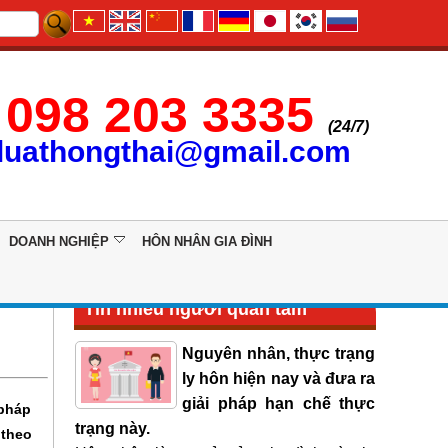
098 203 3335
(24/7)
luathongthai@gmail.com
DOANH NGHIỆP
HÔN NHÂN GIA ĐÌNH
Tin nhiều người quan tâm
Nguyên nhân, thực trạng
ly hôn hiện nay và đưa ra
giải pháp hạn chế thực
 pháp
trạng này.
 theo