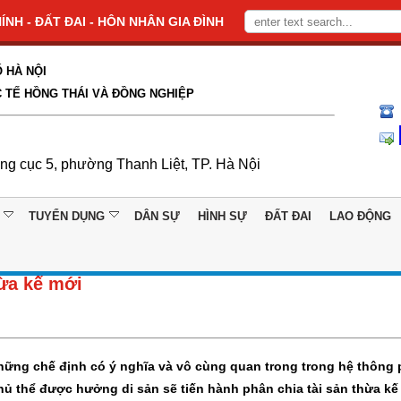
NH - ĐẤT ĐAI - HÔN NHÂN GIA ĐÌNH
 HÀ NỘI
 TẾ HỒNG THÁI VÀ ĐỒNG NGHIỆP
ổng cục 5, phường Thanh Liệt, TP. Hà Nội
TUYỂN DỤNG
DÂN SỰ
HÌNH SỰ
ĐẤT ĐAI
LAO ĐỘNG
hừa kế mới
những chế định có ý nghĩa và vô cùng quan trong trong hệ thông
chủ thể được hưởng di sản sẽ tiến hành phân chia tài sản thừa kế