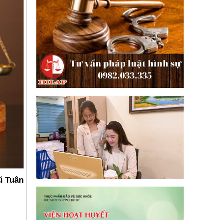
ũ Tuân