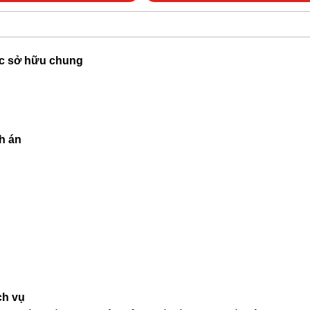
ộc sở hữu chung
h án
ch vụ