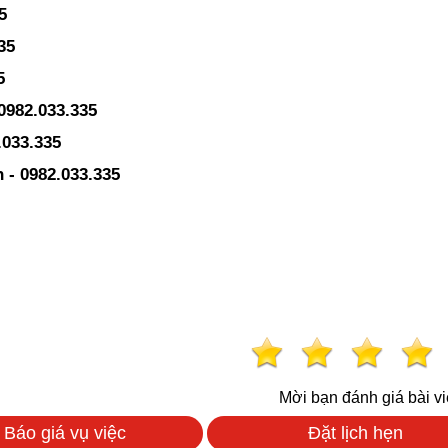
5
35
5
0982.033.335
.033.335
 - 0982.033.335
Mời bạn đánh giá bài vi
Báo giá vụ việc
Đặt lịch hẹn