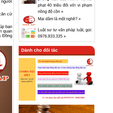
o người
phạt 40 triệu đối với vi phạm
nồng độ cồn »
căn cứ
Mại dâm là một nghề? »
iúp bạn
Luật sư tư vấn pháp luật, gọi:
n quan
à Đồng
0976.933.335 »
Dành cho đối tác