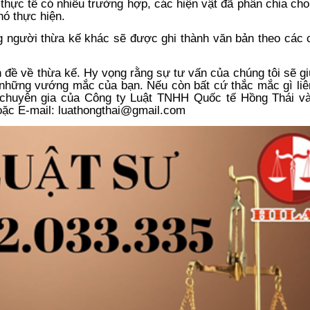
 thực tế có nhiều trường hợp, các hiện vật đã phân chia ch
hó thực hiện.
g người thừa kế khác sẽ được ghi thành văn bản theo các 
n đề về thừa kế. Hy vọng rằng sự tư vấn của chúng tôi sẽ g
 những vướng mắc của bạn. Nếu còn bất cứ thắc mắc gì liê
ư chuyên gia của Công ty Luật TNHH Quốc tế Hồng Thái v
oặc E-mail:
luathongthai@gmail.com