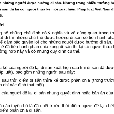
ho những người được hưởng di sản. Nhưng trong nhiều trường h
i sản thì lại có người thừa kế mới xuất hiện. Pháp luật Việt Nam 
ể.
ới
ng số những chế định có ý nghĩa và vô cùng quan trong tr
mất đi thì những chủ thể được hưởng di sản sẽ tiến hành ph
t để đảm bảo quyền lợi cho những người được hưởng di sản
hể đã tiến hành phân chia xong di sản thì lại có người thừa
rường hợp này và có những quy định cụ thể.
kế của người để lại di sản xuất hiện sau khi di sản đã đư
háp luật), bao gồm những người sau đây:
ng sau thời điểm di sản thừa kế được phân chia (trong trư
n chỉ xác định thai một)
của người để lại di sản nhưng quyết định hoặc bản án của
a án tuyên bố là đã chết trước thời điểm người để lại chết
điểm phân chia di sản.