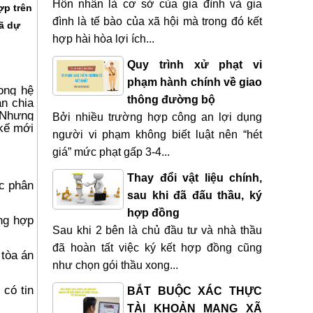
Hôn nhân là cơ sở của gia đình và gia
ợp trên
đình là tế bào của xã hội mà trong đó kết
đã dự
hợp hài hòa lợi ích...
Quy trình xử phạt vi
phạm hành chính về giao
ong hệ
thông đường bộ
ân chia
. Nhưng
Bởi nhiều trường hợp công an lợi dụng
 kế mới
người vi phạm không biết luật nên “hét
giá” mức phạt gấp 3-4...
Thay đổi vật liệu chính,
ợc phân
sau khi đã đấu thầu, ký
hợp đồng
ờng hợp
Sau khi 2 bên là chủ đầu tư và nhà thầu
đã hoàn tất việc ký kết hợp đồng cũng
 tòa án
như chọn gói thầu xong...
 có tin
BẮT BUỘC XÁC THỰC
TÀI KHOẢN MẠNG XÃ