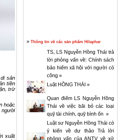
»
Thông tin về các sản phẩm Hilaphar
TS, LS Nguyễn Hồng Thái trả
lời phỏng vấn về: Chính sách
bảo hiểm xã hội với người có
công »
 di sản
n tiền
Luật HỒNG THÁI »
ận, trừ
Quan điểm LS Nguyễn Hồng
ản hoặc
Thái về việc bãi bỏ các loại
g người
quỹ tài chính, quỹ bình ổn »
Luật sư Nguyễn Hồng Thái có
ý kiến về dự thảo Trả lời
ới xuất
phỏng vấn của ANTV về xử