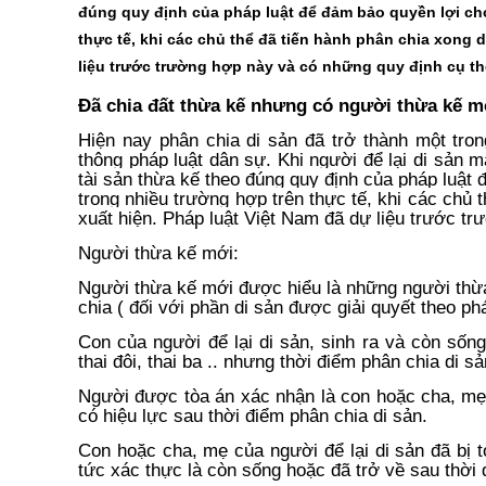
đúng quy định của pháp luật để đảm bảo quyền lợi c
thực tế, khi các chủ thể đã tiến hành phân chia xong d
liệu trước trường hợp này và có những quy định cụ th
Đã chia đất thừa kế nhưng có người thừa kế m
Hiện nay phân chia di sản đã trở thành một tro
thông pháp luật dân sự.
Khi người để lại di sản 
tài sản thừa kế theo đúng quy định của pháp luậ
trong nhiều trường hợp trên thực tế, khi các chủ t
xuất hiện. Pháp luật Việt Nam đã dự liệu trước t
Người thừa kế mới:
Người thừa kế mới được hiểu là những người thừa 
chia ( đối với phần di sản được giải quyết theo p
​Con của người để lại di sản, sinh ra và còn số
thai đôi, thai ba .. nhưng thời điểm phân chia di sả
Người được tòa án xác nhận là con hoặc cha, mẹ 
có hiệu lực sau thời điểm phân chia di sản.
Con hoặc cha, mẹ của người để lại di sản đã bị tò
tức xác thực là còn sống hoặc đã trở về sau thời 