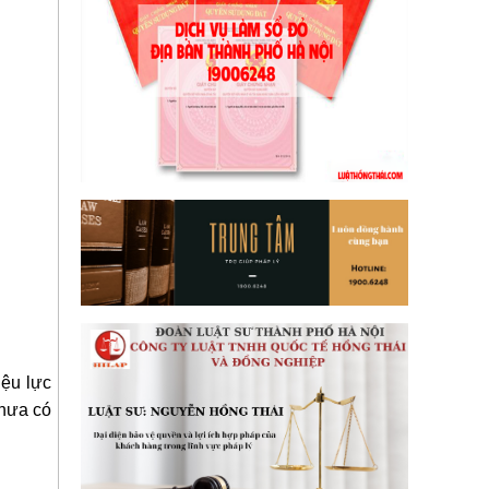
iệu lực
chưa có