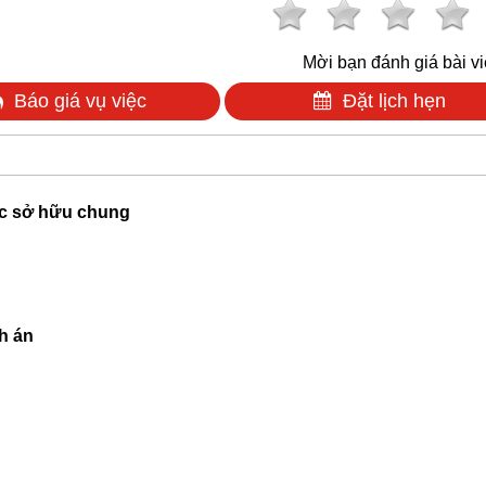
Mời bạn đánh giá bài vi
Báo giá vụ việc
Đặt lịch hẹn
ộc sở hữu chung
h án