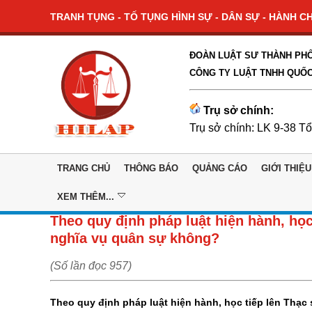
TRANH TỤNG - TỐ TỤNG HÌNH SỰ - DÂN SỰ - HÀNH CHÍ
ĐOÀN LUẬT SƯ THÀNH PHỐ
CÔNG TY LUẬT TNHH QUỐC
Trụ sở chính:
Trụ sở chính: LK 9-38 T
TRANG CHỦ
THÔNG BÁO
QUẢNG CÁO
GIỚI THIỆU
XEM THÊM...
Theo quy định pháp luật hiện hành, học t
nghĩa vụ quân sự không?
(Số lần đọc 957)
Theo quy định pháp luật hiện hành, học tiếp lên Thạc 