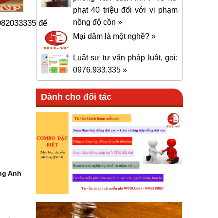
phạt 40 triệu đối với vi phạm
0982033335 để
nồng độ cồn »
Mại dâm là một nghề? »
Luật sư tư vấn pháp luật, gọi:
0976.933.335 »
Dành cho đối tác
ng Anh