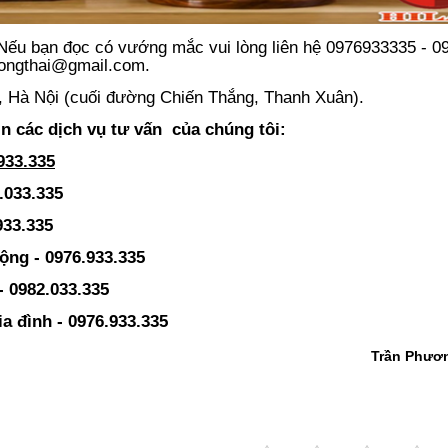
. Nếu bạn đọc có vướng mắc vui lòng liên hệ 0976933335 - 
hongthai@gmail.com.
u, Hà Nội (cuối đường Chiến Thắng, Thanh Xuân).
n các dịch vụ tư vấn của chúng tôi:
933.335
.033.335
933.335
ộng - 0976.933.335
- 0982.033.335
a đình - 0976.933.335
Trần Phươ