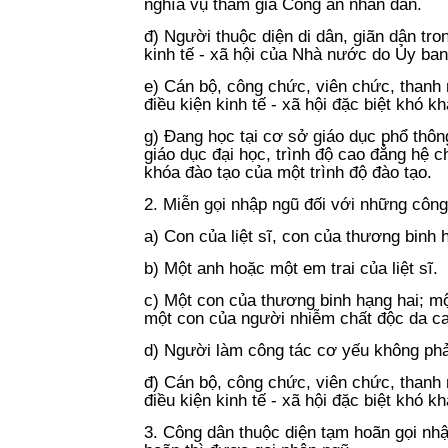
nghĩa vụ tham gia Công an nhân dân.
đ) Người thuộc diện di dân, giãn dân tr
kinh tế - xã hội của Nhà nước do Ủy ban 
e) Cán bộ, công chức, viên chức, thanh
điều kiện kinh tế - xã hội đặc biệt khó k
g) Đang học tại cơ sở giáo dục phổ thôn
giáo dục đại học, trình độ cao đẳng hệ 
khóa đào tạo của một trình độ đào tạo.
2. Miễn gọi nhập ngũ đối với những công
a) Con của liệt sĩ, con của thương binh 
b) Một anh hoặc một em trai của liệt sĩ.
c) Một con của thương binh hạng hai; mộ
một con của người nhiễm chất độc da ca
d) Người làm công tác cơ yếu không phả
đ) Cán bộ, công chức, viên chức, thanh
điều kiện kinh tế - xã hội đặc biệt khó k
3. Công dân thuộc diện tạm hoãn gọi nhậ