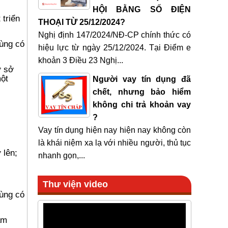
HỘI BẰNG SỐ ĐIỆN
 triển
THOẠI TỪ 25/12/2024?
Nghị định 147/2024/NĐ-CP chính thức có
vùng có
hiệu lực từ ngày 25/12/2024. Tại Điểm e
khoản 3 Điều 23 Nghị...
ơ sở
một
Người vay tín dụng đã
chết, nhưng bảo hiểm
không chi trả khoản vay
?
Vay tín dụng hiện nay hiện nay không còn
là khái niệm xa lạ với nhiều người, thủ tục
 lên;
nhanh gọn,...
Thư viện video
vùng có
ạm