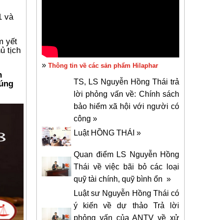
1 và
m yết
ủ tịch
»
Thông tin về các sản phẩm Hilaphar
n
TS, LS Nguyễn Hồng Thái trả
đúng
lời phỏng vấn về: Chính sách
bảo hiểm xã hội với người có
công »
Luật HỒNG THÁI »
Quan điểm LS Nguyễn Hồng
Thái về việc bãi bỏ các loại
quỹ tài chính, quỹ bình ổn »
Luật sư Nguyễn Hồng Thái có
ý kiến về dự thảo Trả lời
phỏng vấn của ANTV về xử