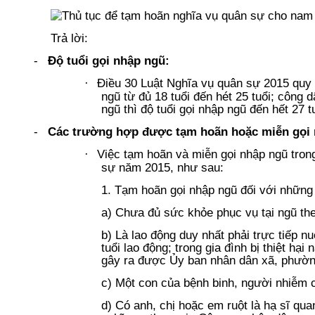
Trả lời:
-
Độ tuổi gọi nhập ngũ:
Điều 30 Luật Nghĩa vụ quân sự 2015 quy đ
·
ngũ từ đủ 18 tuổi đến hét 25 tuổi; công
ngũ thì độ tuổi gọi nhập ngũ đến hết 27 t
-
Các trường hợp được tạm hoãn hoặc miễn gọi 
Việc tạm hoãn và miễn gọi nhập ngũ trong
·
sự năm 2015, như sau:
1. Tạm hoãn gọi nhập ngũ đối với những
a) Chưa đủ sức khỏe phục vụ tại ngũ th
b) Là lao động duy nhất phải trực tiếp 
tuổi lao động; trong gia đình bị thiệt hại
gây ra được Ủy ban nhân dân xã, phường,
c) Một con của bệnh binh, người nhiễm
d) Có anh, chị hoặc em ruột là hạ sĩ quan