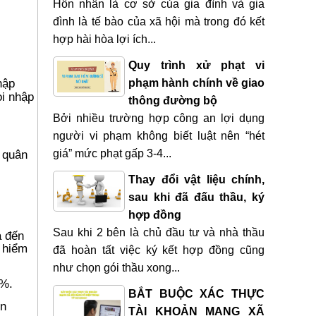
Hôn nhân là cơ sở của gia đình và gia
đình là tế bào của xã hội mà trong đó kết
hợp hài hòa lợi ích...
Quy trình xử phạt vi
hập
phạm hành chính về giao
ọi nhập
thông đường bộ
Bởi nhiều trường hợp công an lợi dụng
người vi phạm không biết luật nên “hét
ụ quân
giá” mức phạt gấp 3-4...
Thay đổi vật liệu chính,
sau khi đã đấu thầu, ký
hợp đồng
Sau khi 2 bên là chủ đầu tư và nhà thầu
a đến
y hiểm
đã hoàn tất việc ký kết hợp đồng cũng
như chọn gói thầu xong...
0%.
BẮT BUỘC XÁC THỰC
ện
TÀI KHOẢN MẠNG XÃ