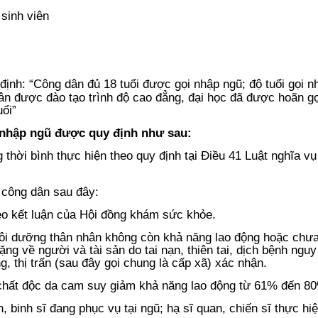
ịnh: “Công dân đủ 18 tuổi được gọi nhập ngũ; độ tuổi gọi n
 dân được đào tạo trình độ cao đẳng, đại học đã được hoãn g
uổi”
nhập ngũ được quy định như sau:
 thời bình thực hiện theo quy định tại Điều 41 Luật nghĩa v
 công dân sau đây:
eo kết luận của Hội đồng khám sức khỏe.
nuôi dưỡng thân nhân không còn khả năng lao động hoặc chư
 nặng về người và tài sản do tai nạn, thiên tai, dịch bệnh ngu
 thị trấn (sau đây gọi chung là cấp xã) xác nhận.
 chất độc da cam suy giảm khả năng lao động từ 61% đến 8
, binh sĩ đang phục vụ tại ngũ; hạ sĩ quan, chiến sĩ thực hi