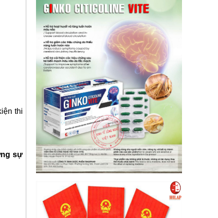
iện thi
ơng sự