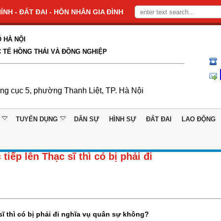
NH - ĐẤT ĐAI - HÔN NHÂN GIA ĐÌNH
 HÀ NỘI
 TẾ HỒNG THÁI VÀ ĐỒNG NGHIỆP
ổng cục 5, phường Thanh Liệt, TP. Hà Nội
TUYỂN DỤNG
DÂN SỰ
HÌNH SỰ
ĐẤT ĐAI
LAO ĐỘNG
iếp lên Thạc sĩ thì có bị phải đi
sĩ thì có bị phải đi nghĩa vụ quân sự không?