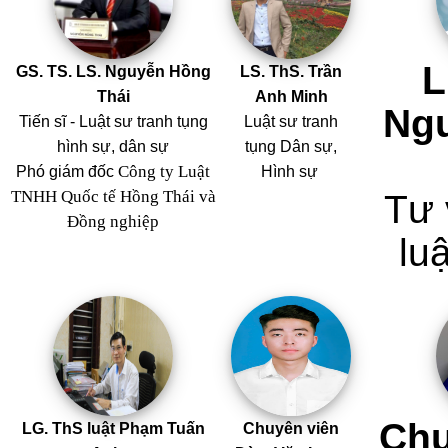
L
GS. TS. LS. Nguyễn Hồng
LS. ThS. Trần
Thái
Anh Minh
Ng
Tiến sĩ - Luật sư tranh tụng
Luật sư tranh
hình sự, dân sự
tụng Dân sự,
Công ty Luật
Phó giám đốc
Hình sự
TNHH Quốc tế Hồng Thái và
Tư 
Đồng nghiệp
luậ
Chu
LG. ThS luật Phạm Tuấn
Chuyên viên