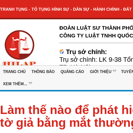
TRANH TỤNG - TỐ TỤNG HÌNH SỰ - DÂN SỰ - HÀNH CHÍNH - ĐẤT 
ĐOÀN LUẬT SƯ THÀNH PHỐ
CÔNG TY LUẬT TNHH QUỐC
Trụ sở chính:
Trụ sở chính: LK 9-38 Tổ
TP. Hà Nội
TRANG CHỦ
THÔNG BÁO
QUẢNG CÁO
GIỚI THIỆU
TUYỂ
XEM THÊM...
Làm thế nào để phát hi
tờ giả bằng mắt thườn