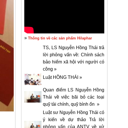
»
Thông tin về các sản phẩm Hilaphar
TS, LS Nguyễn Hồng Thái trả
lời phỏng vấn về: Chính sách
bảo hiểm xã hội với người có
công »
Luật HỒNG THÁI »
Quan điểm LS Nguyễn Hồng
Thái về việc bãi bỏ các loại
quỹ tài chính, quỹ bình ổn »
Luật sư Nguyễn Hồng Thái có
ý kiến về dự thảo Trả lời
phỏng vấn của ANTV về xử