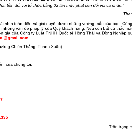
hạt tiền đối với tổ chức bằng 02 lần mức phạt tiền đối với cá nhân.
”
Tha
 cái nhìn toàn diện và giải quyết được những vướng mắc của bạn. Công
i những vấn đề pháp lý của Quý khách hàng. Nếu còn bất cứ thắc mắc
uyên gia của Công ty Luật TNHH Quốc tế Hồng Thái và Đồng Nghiệp q
hai@gmail.com
i đường Chiến Thắng, Thanh Xuân).
ấn của chúng tôi:
87
.335
Trân trọng 