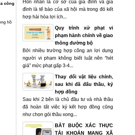
Hôn nhân là cơ sở của gia đình và gia
ủa công
đình là tế bào của xã hội mà trong đó kết
hợp hài hòa lợi ích...
rong hồ
Quy trình xử phạt vi
phạm hành chính về giao
thông đường bộ
Bởi nhiều trường hợp công an lợi dụng
người vi phạm không biết luật nên “hét
giá” mức phạt gấp 3-4...
Thay đổi vật liệu chính,
sau khi đã đấu thầu, ký
hợp đồng
Sau khi 2 bên là chủ đầu tư và nhà thầu
đã hoàn tất việc ký kết hợp đồng cũng
như chọn gói thầu xong...
BẮT BUỘC XÁC THỰC
TÀI KHOẢN MẠNG XÃ