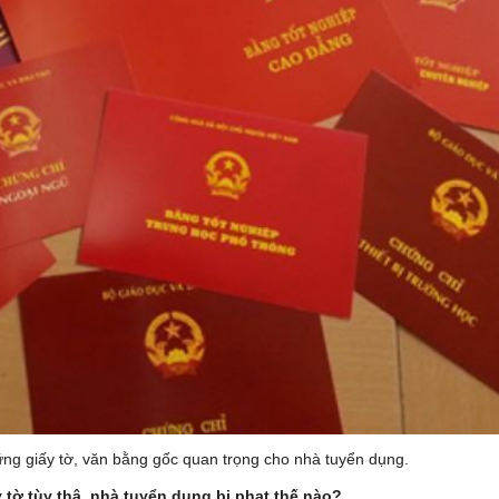
ững giấy tờ, văn bằng gốc quan trọng cho nhà tuyển dụng.
 tờ tùy thâ, nhà tuyển dụng bị phạt thế nào?