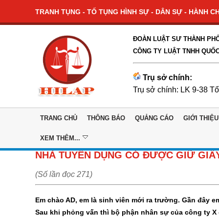
TRANH TỤNG - TỐ TỤNG HÌNH SỰ - DÂN SỰ - HÀNH CHÍ
ĐOÀN LUẬT SƯ THÀNH PHỐ
CÔNG TY LUẬT TNHH QUỐC
Trụ sở chính:
Trụ sở chính: LK 9-38 T
TRANG CHỦ
THÔNG BÁO
QUẢNG CÁO
GIỚI THIỆU
XEM THÊM...
NHÀ TUYỂN DỤNG CÓ ĐƯỢC GIỮ GIẤ
(Số lần đọc 271)
Em chào AD, em là sinh viên mới ra trường. Gần đây e
Sau khi phỏng vấn thì bộ phận nhân sự của công ty X