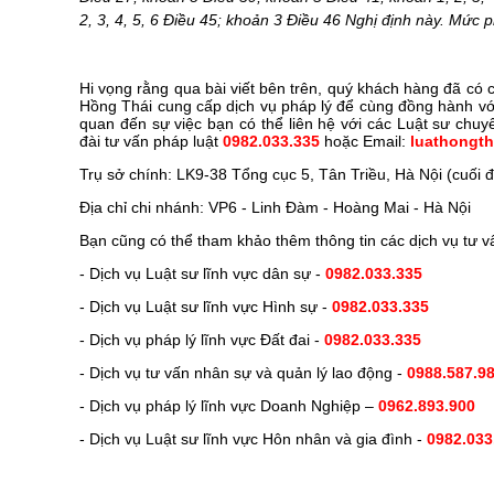
2, 3, 4, 5, 6 Điều 45; khoản 3 Điều 46 Nghị định này. Mức p
Hi vọng rằng qua bài viết bên trên, quý khách hàng đã có
Hồng Thái cung cấp dịch vụ pháp lý để cùng đồng hành vớ
quan đến sự việc bạn có thể liên hệ với các Luật sư ch
đài tư vấn pháp luật
0982.033.335
hoặc Email:
luathongt
Trụ sở chính: LK9-38 Tổng cục 5, Tân Triều, Hà Nội (cuố
Địa chỉ chi nhánh: VP6 - Linh Đàm - Hoàng Mai - Hà Nội
Bạn cũng có thể tham khảo thêm thông tin các dịch vụ tư v
- Dịch vụ Luật sư lĩnh vực dân sự -
0982.033.335
- Dịch vụ Luật sư lĩnh vực Hình sự -
0982.033.335
- Dịch vụ pháp lý lĩnh vực Đất đai -
0982.033.335
- Dịch vụ tư vấn nhân sự và quản lý lao động -
0988.587.9
- Dịch vụ pháp lý lĩnh vực Doanh Nghiệp –
0962.893.900
- Dịch vụ Luật sư lĩnh vực Hôn nhân và gia đình -
0982.033