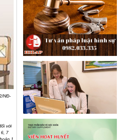
22/NĐ-
ối với
 6, 7
khoản 1,