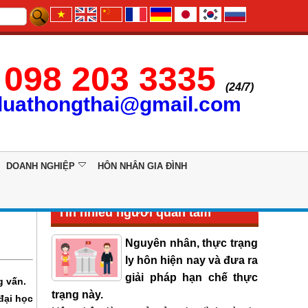
098 203 3335
(24/7)
luathongthai@gmail.com
DOANH NGHIỆP
HÔN NHÂN GIA ĐÌNH
Tin nhiều người quan tâm
Nguyên nhân, thực trạng
ly hôn hiện nay và đưa ra
giải pháp hạn chế thực
g vấn.
trạng này.
đại học