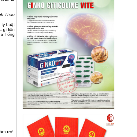
nh Thao
 ty Luật
 gì liên
ua Tổng
cảm ơn!