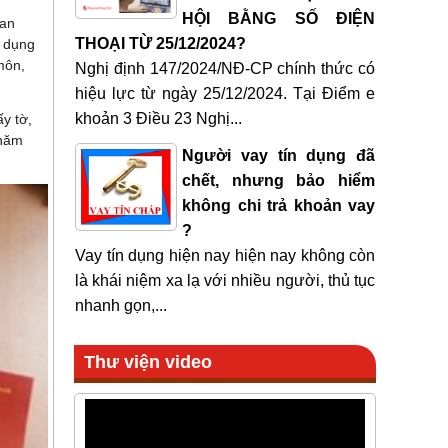
HỘI BẰNG SỐ ĐIỆN
uan
THOẠI TỪ 25/12/2024?
n dụng
môn,
Nghị định 147/2024/NĐ-CP chính thức có
hiệu lực từ ngày 25/12/2024. Tại Điểm e
khoản 3 Điều 23 Nghị...
y tờ,
 năm
Người vay tín dụng đã
chết, nhưng bảo hiểm
không chi trả khoản vay
?
Vay tín dụng hiện nay hiện nay không còn
là khái niệm xa lạ với nhiều người, thủ tục
nhanh gọn,...
Thư viện video