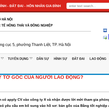
NH - ĐẤT ĐAI - HÔN NHÂN GIA ĐÌNH
 HÀ NỘI
 TẾ HỒNG THÁI VÀ ĐỒNG NGHIỆP
ổng cục 5, phường Thanh Liệt, TP. Hà Nội
TUYỂN DỤNG
DÂN SỰ
HÌNH SỰ
ĐẤT ĐAI
LAO ĐỘNG
Y TỜ GỐC CỦA NGƯỜI LAO ĐỘNG?
m có apply CV vào công ty X và nhận được lời mời tham gia phỏn
 có yêu cầu em bổ sung vào hồ sơ: bản gốc của Bằng tốt nghiệp 