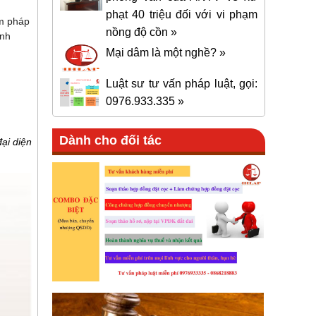
phạt 40 triệu đối với vi phạm
ạm pháp
nồng độ cồn »
ịnh
Mại dâm là một nghề? »
Luật sư tư vấn pháp luật, gọi:
0976.933.335 »
Dành cho đối tác
ại diện