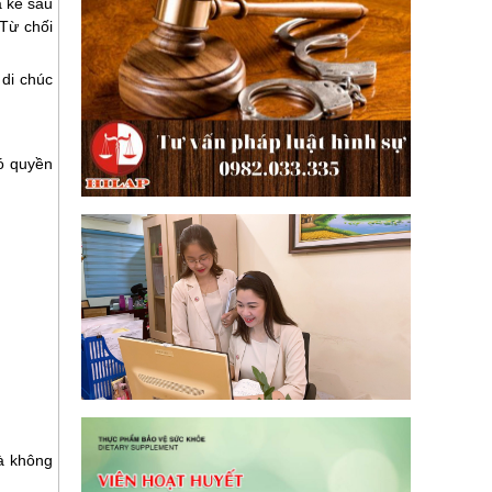
a kế sau
 Từ chối
 di chúc
có quyền
à không