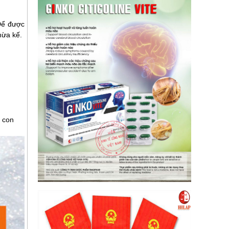
Để được
hừa kế.
 con