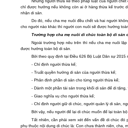
Những người thừa kế theo pháp luật của người chết
chỉ được hưởng nếu không còn ai ở hàng thừa kế trước do
nhận di sản.
Do đó, nếu cha mẹ nuôi đều chết và hai người không
cho người nào khác thì người con nuôi sẽ được hưởng toàn 
Trường hợp cha mẹ nuôi di chúc toàn bộ di sản 
Ngoài trường hợp nêu trên thì nếu cha mẹ nuôi lập 
được hưởng toàn bộ di sản.
Bởi theo quy định tại
Điều 626 Bộ Luật Dân sự 2015
n
- Chỉ định người thừa kế;
- Truất quyền hưởng di sản của người thừa kế;
- Phân định phần di sản cho từng người thừa kế;
- Dành một phần tài sản trong khối di sản để di tặng,
- Giao nghĩa vụ cho người thừa kế;
- Chỉ định người giữ di chúc, người quản lý di sản, ng
Bởi vậy, nếu người để lại di chúc muốn để lại toàn bộ
Tất nhiên, cần phải xem xét đến vấn đề di chúc đ
phụ thuộc nội dung di chúc là: Con chưa thành niên, cha, 