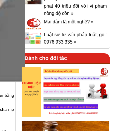
phạt 40 triệu đối với vi phạm
nồng độ cồn »
Mại dâm là một nghề? »
Luật sư tư vấn pháp luật, gọi:
0976.933.335 »
Dành cho đối tác
ản bằng
 cha mẹ