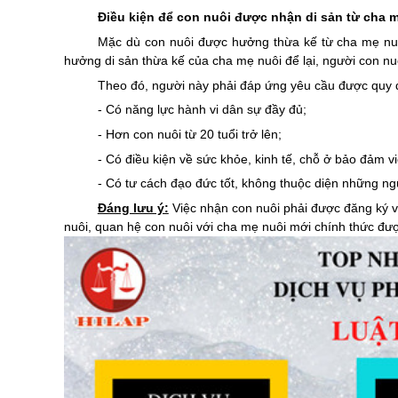
Điều kiện để con nuôi được nhận di sản từ cha 
Mặc dù con nuôi được hưởng thừa kế từ cha mẹ nu
hưởng di sản thừa kế của cha mẹ nuôi để lại, người con nu
Theo đó, người này phải đáp ứng yêu cầu được quy đ
- Có năng lực hành vi dân sự đầy đủ;
- Hơn con nuôi từ 20 tuổi trở lên;
- Có điều kiện về sức khỏe, kinh tế, chỗ ở bảo đảm v
- Có tư cách đạo đức tốt, không thuộc diện những n
Đáng lưu ý:
Việc nhận con nuôi phải được đăng ký v
nuôi, quan hệ con nuôi với cha mẹ nuôi mới chính thức đượ