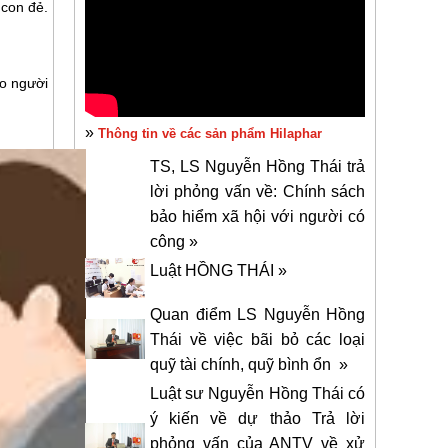
 con đẻ.
ho người
»
Thông tin về các sản phẩm Hilaphar
TS, LS Nguyễn Hồng Thái trả
lời phỏng vấn về: Chính sách
bảo hiểm xã hội với người có
công »
Luật HỒNG THÁI »
Quan điểm LS Nguyễn Hồng
Thái về việc bãi bỏ các loại
quỹ tài chính, quỹ bình ổn »
Luật sư Nguyễn Hồng Thái có
ý kiến về dự thảo Trả lời
phỏng vấn của ANTV về xử