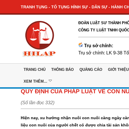
TRANH TỤNG - TỐ TỤNG HÌNH SỰ - DÂN SỰ - HÀNH CHÍ
ĐOÀN LUẬT SƯ THÀNH PHỐ
CÔNG TY LUẬT TNHH QUỐC
Trụ sở chính:
Trụ sở chính: LK 9-38 T
TRANG CHỦ
THÔNG BÁO
QUẢNG CÁO
GIỚI THIỆU
XEM THÊM...
QUY ĐỊNH CỦA PHÁP LUẬT VỀ CON NU
(Số lần đọc 332)
Hiện nay, xu hướng nhận nuôi con nuôi càng ngày càng
liệu con nuôi của người chết có được chia tài sản kh