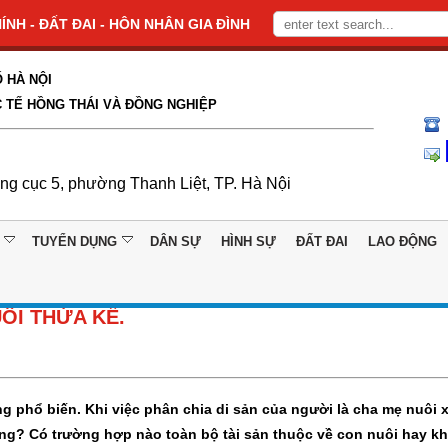
NH - ĐẤT ĐAI - HÔN NHÂN GIA ĐÌNH
 HÀ NỘI
 TẾ HỒNG THÁI VÀ ĐỒNG NGHIỆP
ổng cục 5, phường Thanh Liệt, TP. Hà Nội
TUYỂN DỤNG
DÂN SỰ
HÌNH SỰ
ĐẤT ĐAI
LAO ĐỘNG
ÔI THỪA KẾ.
 phổ biến. Khi việc phân chia di sản của người là cha mẹ nuôi x
ông? Có trường hợp nào toàn bộ tài sản thuộc về con nuôi hay k