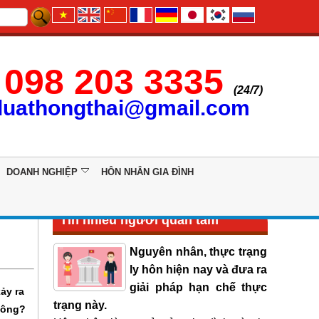
098 203 3335
(24/7)
luathongthai@gmail.com
DOANH NGHIỆP
HÔN NHÂN GIA ĐÌNH
Tin nhiều người quan tâm
Nguyên nhân, thực trạng
ly hôn hiện nay và đưa ra
giải pháp hạn chế thực
ảy ra
trạng này.
hông?