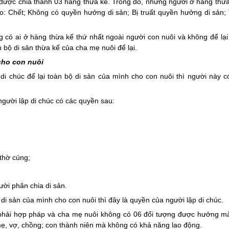
 được chia thành 03 hàng thừa kế. Trong đó, những người ở hàng thừ
: Chết; Không có quyền hưởng di sản; Bị truất quyền hưởng di sản;
 có ai ở hàng thừa kế thứ nhất ngoài người con nuôi và không để lại
bộ di sản thừa kế của cha mẹ nuôi để lại.
cho con nuôi
di chúc để lại toàn bộ di sản của mình cho con nuôi thì người này 
gười lập di chúc có các quyền sau:
 thờ cúng;
ười phân chia di sản.
 di sản của mình cho con nuôi thì đây là quyền của người lập di chúc.
ó phải hợp pháp và cha mẹ nuôi không có 06 đối tượng được hưởng m
mẹ, vợ, chồng; con thành niên mà không có khả năng lao động.