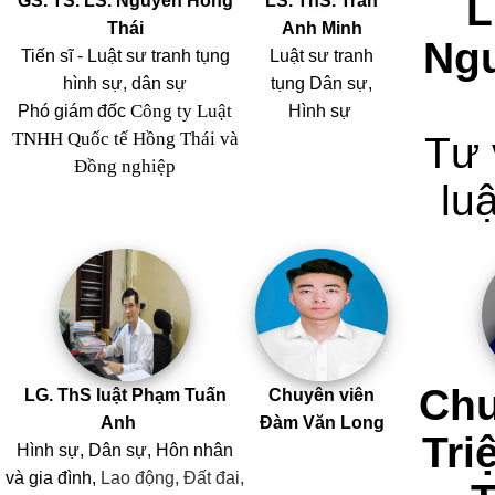
L
GS. TS. LS. Nguyễn Hồng
LS. ThS. Trần
Thái
Anh Minh
Ng
Tiến sĩ - Luật sư tranh tụng
Luật sư tranh
hình sự, dân sự
tụng Dân sự,
Công ty Luật
Phó giám đốc
Hình sự
TNHH Quốc tế Hồng Thái và
Tư 
Đồng nghiệp
luậ
Chu
LG. ThS luật Phạm Tuấn
Chuyên viên
Anh
Đàm Văn Long
Tri
Hình sự, Dân sự, Hôn nhân
và
gia đình,
Lao động, Đất đai,