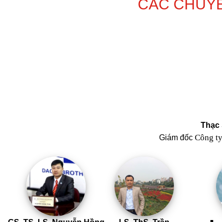
CÁC CHUYÊ
Thạc 
Công t
Giám đốc