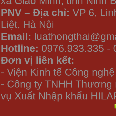
xã Giao Minh, tỉnh Ninh 
PNV – Địa chỉ:
VP 6, Li
Liệt, Hà Nội
Email:
luathongthai@gma
Hotline:
0976.933.335 - 
Đơn vị liên kết:
- Viện Kinh tế Công nghệ
- Công ty TNHH Thương 
vụ Xuất Nhập khẩu HILA