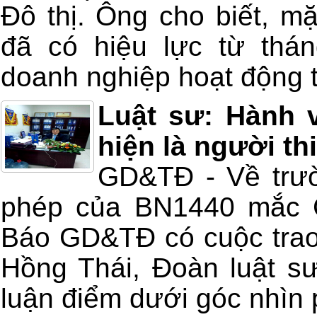
Đô thị. Ông cho biết, m
đã có hiệu lực từ thá
doanh nghiệp hoạt động 
Luật sư: Hành 
hiện là người th
GD&TĐ - Về trườ
phép của BN1440 mắc C
Báo GD&TĐ có cuộc trao 
Hồng Thái, Đoàn luật s
luận điểm dưới góc nhìn 