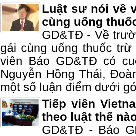
Luật sư nói về 
cùng uống thuốc
GD&TĐ - Về trườ
gái cùng uống thuốc trừ
viên Báo GD&TĐ có cuộc
Nguyễn Hồng Thái, Đoàn
một số luận điểm dưới gó
Tiếp viên Vietnam
theo luật thế nà
GD&TĐ - Báo GD&