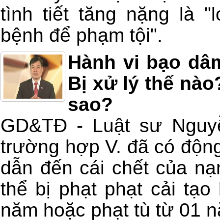
tình tiết tăng nặng là "
bệnh để phạm tội".
Hành vi bạo dâ
Bị xử lý thế nào
sao?
GD&TĐ - Luật sư Nguyễ
trường hợp V. đã có độn
dẫn đến cái chết của n
thể bị phạt phạt cải tạ
năm hoặc phạt tù từ 01 