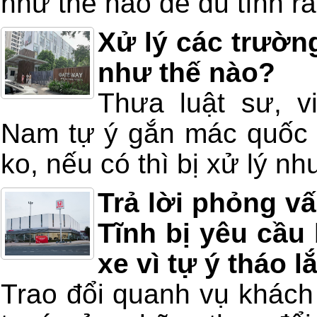
như thế nào để đủ tính răn
Xử lý các trườn
như thế nào?
Thưa luật sư, vi
Nam tự ý gắn mác quốc t
ko, nếu có thì bị xử lý n
Trả lời phỏng v
Tĩnh bị yêu cầu 
xe vì tự ý tháo 
Trao đổi quanh vụ khách