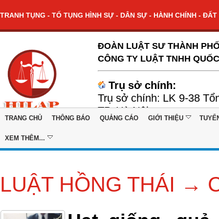
TRANH TỤNG - TỐ TỤNG HÌNH SỰ - DÂN SỰ - HÀNH CHÍNH - ĐẤT 
ĐOÀN LUẬT SƯ THÀNH PHỐ
CÔNG TY LUẬT TNHH QUỐC
Trụ sở chính:
Trụ sở chính: LK 9-38 Tổ
TP. Hà Nội
TRANG CHỦ
THÔNG BÁO
QUẢNG CÁO
GIỚI THIỆU
TUYỂ
XEM THÊM...
LUẬT HỒNG THÁI →
C