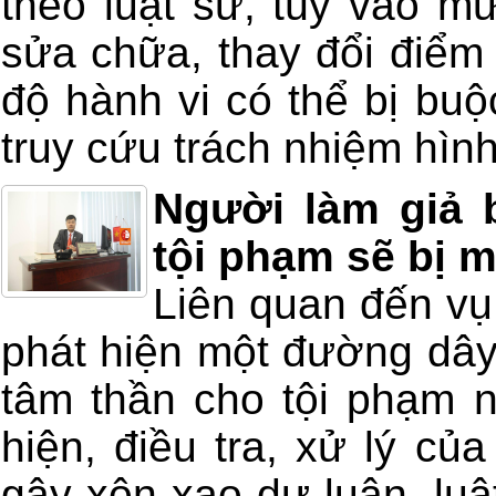
theo luật sư, tùy vào m
sửa chữa, thay đổi điểm 
độ hành vi có thể bị buộ
truy cứu trách nhiệm hình
Người làm giả 
tội phạm sẽ bị 
Liên quan đến vụ
phát hiện một đường dây
tâm thần cho tội phạm n
hiện, điều tra, xử lý c
gây xôn xao dư luận, lu