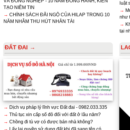
VÀ ĐỒNG NGHIỆP - 10 NĂM ĐỒNG HÀNH, KIẾN
luật
TẠO NIỀM TIN
→
Mu
→
CHÍNH SÁCH ĐÃI NGỘ CỦA HILAP TRONG 10
như 
NĂM NHẰM THU HÚT NHÂN TÀI
→
Kh
tại 
ĐẤT ĐAI →
LA
→
Dịch vụ pháp lý lĩnh vực Đất đai - 0982.033.335
→
Thủ tục xin cấp sổ đỏ đối với đất ở lâu năm?
→
Chồng đi tù vợ có được bán nhà không?
→
Lấy lại quyền sử dụng đất khi đã sang tên có