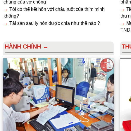
chung của vợ chồng
phần
→
Tôi có thể kết hôn với cháu ruột của thím mình
→
Ti
không?
thu 
→
Tài sản sau ly hôn được chia như thế nào ?
→
Mứ
TNDN
HÀNH CHÍNH →
TH