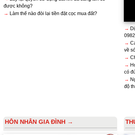
được không?
→
Làm thế nào đòi lại tiền đặt cọc mua đất?
→
Dị
0982
→
Cá
về s
→
Ch
→
Hợ
có đ
→
Ng
độ t
HÔN NHÂN GIA ĐÌNH →
TH