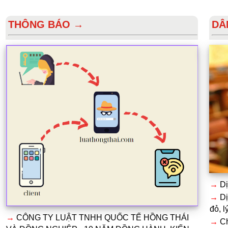
THÔNG BÁO →
DÂ
→
Dị
→
Dị
đỏ, l
→
CÔNG TY LUẬT TNHH QUỐC TẾ HỒNG THÁI
→
Ch