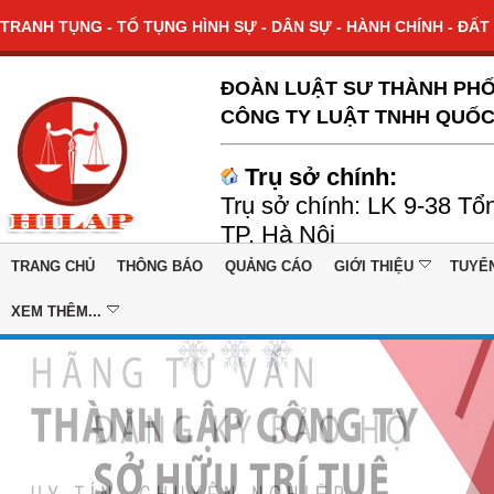
TRANH TỤNG - TỐ TỤNG HÌNH SỰ - DÂN SỰ - HÀNH CHÍNH - ĐẤT 
ĐOÀN LUẬT SƯ THÀNH PHỐ
CÔNG TY LUẬT TNHH QUỐC
Trụ sở chính:
Trụ sở chính: LK 9-38 Tổ
TP. Hà Nội
TRANG CHỦ
THÔNG BÁO
QUẢNG CÁO
GIỚI THIỆU
TUYỂ
XEM THÊM...