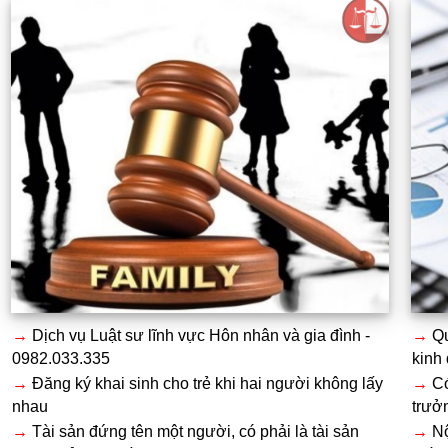
→
Dịch vụ Luật sư lĩnh vực Hôn nhân và gia đình -
→
Qu
0982.033.335
kinh
→
Đăng ký khai sinh cho trẻ khi hai người không lấy
→
Có
nhau
trưở
→
Tài sản đứng tên một người, có phải là tài sản
→
Nộ