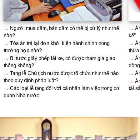
→
Người mua dâm, bán dâm có thể bị xử lý như thế
→
Án
nào?
kế”
→
Tòa án trả lại đơn khởi kiện hành chính trong
→
Án
trường hợp nào?
thừa
→
Bị tước giấy phép lái xe, có được tham gia giao
→
Án
thông không?
đồng
→
Tang lễ Chủ tịch nước được tổ chức như thế nào
→
Án
theo quy định pháp luật?
→
Án
→
Các loại lễ tang đối với cá nhân làm việc trong cơ
tài s
quan Nhà nước